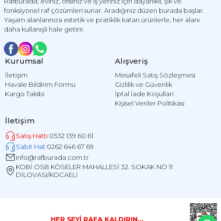
Rafburada; eviniz, ofisiniz ve iş yeriniz için dayanıklı, şık ve
fonksiyonel raf çözümleri sunar. Aradığınız düzen burada başlar.
Yaşam alanlarınıza estetik ve pratiklik katan ürünlerle, her alanı
daha kullanışlı hale getirir.
Kurumsal
Alışveriş
İletişim
Mesafeli Satış Sözleşmesi
Havale Bildirim Formu
Gizlilik ve Güvenlik
Kargo Takibi
İptal İade Koşullari
Kişisel Veriler Politikası
İletişim
Satış Hattı:
0532 139 60 61
Sabit Hat:
0262 646 67 69
info@rafburada.com.tr
KOBİ OSB KÖSELER MAHALLESİ 32. SOKAK NO 11
DİLOVASI/KOCAELİ
HER ŞEYİ RAFA KALDIRIN...