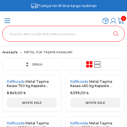
Türkiye'nin 81 iline kargo teslimatı
0
Anasayfa
METAL YÜK TAŞIMA KASALARI
SIRALA
RafBurada
Metal Taşıma
RafBurada
Metal Taşıma
Kasası 750 kg Kapasite
Kasası 460 kg Kapasite
80x100x50cm MAVİ
80x60x50cm MAVİ
8.849,00 ₺
6.599,00 ₺
SEPETE EKLE
SEPETE EKLE
RafBurada
Metal Taşıma
RafBurada
Metal Taşıma