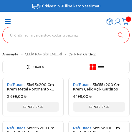
Türkiye'nin 81 iline kargo teslimatı
Anasayfa
ÇELİK RAF SİSTEMLERİ
Çelik Raf Gardrop
SIRALA
RafBurada
31x93x200 Cm
RafBurada
31x155x200 Cm
Krem Metal Portmanto -
Krem Çelik Açık Gardırop
Gardırop
2.699,00 ₺
4.199,00 ₺
SEPETE EKLE
SEPETE EKLE
RafBurada
31x155x200 Cm
RafBurada
31x93x200 Cm