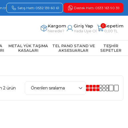
m.tr
Satış Hattı 0532 139 60 61
Destek Hattı 0533 163 90 39
Kargom
Giriş Yap
Sepetim
0
Nerede?
Yada Üye Ol
0,00 TL
A
METAL YÜK TAŞIMA
TEL PANO STAND VE
TEŞHİR
RI
KASALARI
AKSESUARLAR
SEPETLER
m 2 ürün