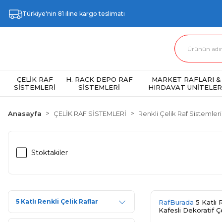
Türkiye'nin 81 iline kargo teslimatı
ÇELİK RAF
H. RACK DEPO RAF
MARKET RAFLARI &
SİSTEMLERİ
SİSTEMLERİ
HIRDAVAT ÜNİTELER
Anasayfa
ÇELİK RAF SİSTEMLERİ
Renkli Çelik Raf Sistemleri
Stoktakiler
5 Katlı Renkli Çelik Raflar
RafBurada
5 Katlı Renkli Tel
Kafesli Dekoratif Çe
Çiçeklik rafı, Ofis 