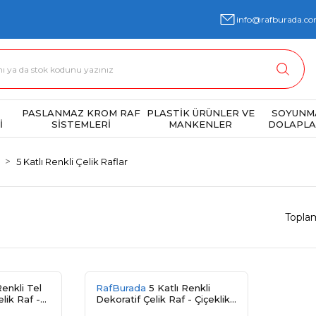
info@rafburada.co
PASLANMAZ KROM RAF
PLASTİK ÜRÜNLER VE
SOYUNM
İ
SİSTEMLERİ
MANKENLER
DOLAPLA
5 Katlı Renkli Çelik Raflar
Topla
RafBurada
5 Katlı Renkli
lik Raf -
Dekoratif Çelik Raf - Çiçeklik
Rafı 0,70 mm
Rafı, Ofis Rafı 0,70 mm