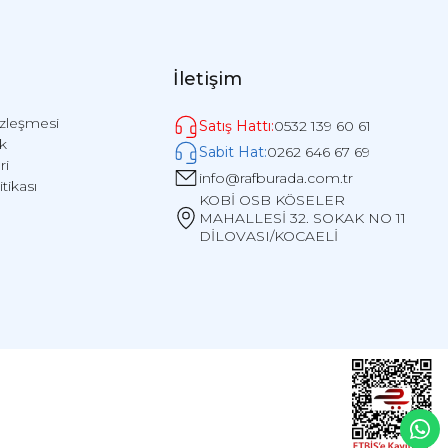
İletişim
özleşmesi
Satış Hattı:
0532 139 60 61
ik
Sabit Hat:
0262 646 67 69
ri
info@rafburada.com.tr
itikası
KOBİ OSB KÖSELER
MAHALLESİ 32. SOKAK NO 11
DİLOVASI/KOCAELİ