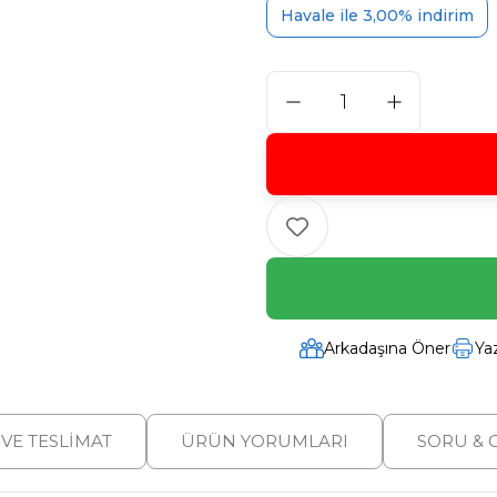
Havale ile 3,00% indirim
Arkadaşına Öner
Ya
VE TESLIMAT
ÜRÜN YORUMLARI
SORU & 