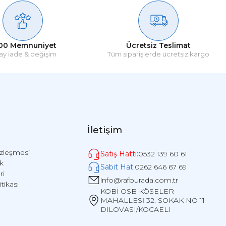
ya dönemlerinde dahi, siparişlerin gecikmemesi için ek işleme hatları
takip edebilir, teslimat aşamalarını görüntüleyebilirsiniz.
00 Memnuniyet
Ücretsiz Teslimat
ay iade & değişim
Tüm siparişlerde ücretsiz kargo
İletişim
özleşmesi
Satış Hattı:
0532 139 60 61
ik
 ile teslim almanızı veya teslim almadan önce tutanak tutulmasını
Sabit Hat:
0262 646 67 69
ri
info@rafburada.com.tr
itikası
KOBİ OSB KÖSELER
MAHALLESİ 32. SOKAK NO 11
DİLOVASI/KOCAELİ