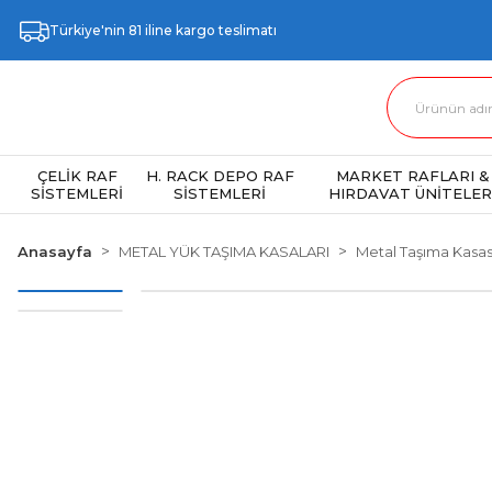
Türkiye'nin 81 iline kargo teslimatı
ÇELİK RAF
H. RACK DEPO RAF
MARKET RAFLARI &
SİSTEMLERİ
SİSTEMLERİ
HIRDAVAT ÜNİTELER
Anasayfa
METAL YÜK TAŞIMA KASALARI
Metal Taşıma Kasa