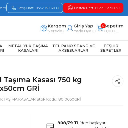
m.tr
Satış Hattı 0532 139 60 61
Destek Hattı 0533 163 90 39
Kargom
Giriş Yap
Sepetim
0
Nerede?
Yada Üye Ol
0,00 TL
A
METAL YÜK TAŞIMA
TEL PANO STAND VE
TEŞHİR
RI
KASALARI
AKSESUARLAR
SEPETLER
l Taşıma Kasası 750 kg
0x50cm GRİ
K TAŞIMA KASALARI
Stok Kodu
8010050GRİ
908,79 TL
’den başlayan