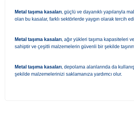
Metal taşıma kasaları
, güçlü ve dayanıklı yapılarıyla ma
olan bu kasalar, farklı sektörlerde yaygın olarak tercih edil
Metal taşıma kasaları
, ağır yükleri taşıma kapasiteleri
sahiptir ve çeşitli malzemelerin güvenli bir şekilde taşın
Metal taşıma kasaları
, depolama alanlarında da kullanışl
şekilde malzemelerinizi saklamanıza yardımcı olur.
Teslimat
1. Kargo / Teslimat Süreci
Türkiye’nin 81 iline
(kargo şubesinin dağıtım alanı içerisinde)
g
Siparişinizi oluşturduktan sonra alım işlemi depomuzda otomatik olar