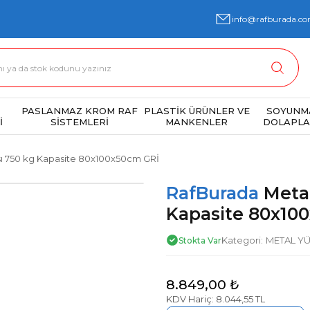
info@rafburada.co
PASLANMAZ KROM RAF
PLASTİK ÜRÜNLER VE
SOYUNM
İ
SİSTEMLERİ
MANKENLER
DOLAPLA
sı 750 kg Kapasite 80x100x50cm GRİ
RafBurada
Meta
Kapasite 80x10
Kategori
METAL YÜ
Stokta Var
8.849,00 ₺
KDV Hariç: 8.044,55 TL