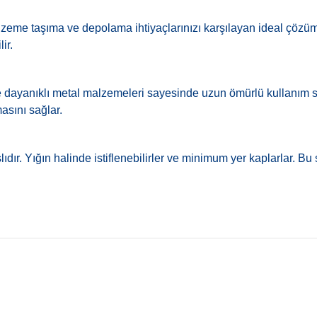
lzeme taşıma ve depolama ihtiyaçlarınızı karşılayan ideal çözümle
ir.
 ve dayanıklı metal malzemeleri sayesinde uzun ömürlü kullanım sa
masını sağlar.
ıdır. Yığın halinde istiflenebilirler ve minimum yer kaplarlar. 
Ürün hakkında henüz soru sorulmamış.
Bu ürüne ilk yorumu siz yapın!
üvenli ve hızlı bir şekilde kargo gönderimi yapılmaktadır.
ak başlatılır.