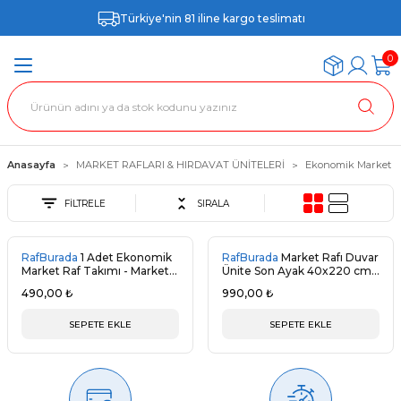
Türkiye'nin 81 iline kargo teslimatı
0
Anasayfa
MARKET RAFLARI & HIRDAVAT ÜNİTELERİ
Ekonomik Market Ra
FİLTRELE
SIRALA
RafBurada
1 Adet Ekonomik
RafBurada
Market Rafı Duvar
Market Raf Takımı - Market,
Ünite Son Ayak 40x220 cm -
Hırdavat, Bakkal rafı
Market, Hırdavat Rafı
490,00 ₺
990,00 ₺
SEPETE EKLE
SEPETE EKLE