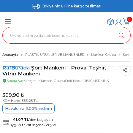
Türkiye'nin 81 iline kargo teslimatı
0
Anasayfa
PLASTİK ÜRÜNLER VE MANKENLER
Manken Grubu
Şort M
RafBurada
Şort Mankeni - Prova, Teşhir,
Vitrin Mankeni
Manken Grubu
RBİCMSRMNK
Stokta Var
Kategori
Stok Kodu
399,90 ₺
KDV Hariç: 333,25 TL
Havale ile 3,00% indirim
41,07 TL
’den başlayan
uygun taksit seçenekleriyle!