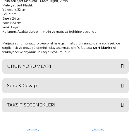
Ürün Adı: Şort Mankeni – Prova, Teşhir, Vitrin
Materyal: Sert Plastik
Yükseklik: 32 cm
Bel: 19 cm
Basen: 24 cm
Bacak: 30 cm
Renk: Beyaz
Kullanım: Ayakta durabilir, vitrin ve mağaza teşhirine uygundur
Mağaza sunumunuzu profesyonel hale getirmek, ürünlerinizi daha etkili şekilde
sergilemek ve prova süreçlerini kolaylaştırmak için Rafburada
Şort Mankeni
,
fonksiyonel ve dayanıklı bir teşhir çözümüdür.
ÜRÜN YORUMLARI
Soru & Cevap
Bu ürüne ilk yorumu siz yapın!
TAKSİT SEÇENEKLERİ
Yorum Yaz
Ürün hakkında henüz soru sorulmamış.
Soru Sor