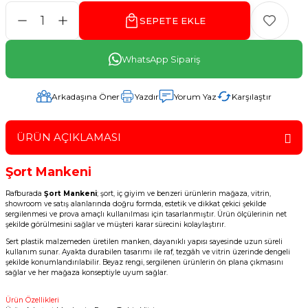
SEPETE EKLE
WhatsApp Sipariş
Arkadaşına Öner
Yazdır
Yorum Yaz
Karşılaştır
ÜRÜN AÇIKLAMASI
Şort Mankeni
Rafburada
Şort Mankeni
; şort, iç giyim ve benzeri ürünlerin mağaza, vitrin,
showroom ve satış alanlarında doğru formda, estetik ve dikkat çekici şekilde
sergilenmesi ve prova amaçlı kullanılması için tasarlanmıştır. Ürün ölçülerinin net
şekilde görülmesini sağlar ve müşteri karar sürecini kolaylaştırır.
Sert plastik malzemeden üretilen manken, dayanıklı yapısı sayesinde uzun süreli
kullanım sunar. Ayakta durabilen tasarımı ile raf, tezgâh ve vitrin üzerinde dengeli
şekilde konumlandırılabilir. Beyaz rengi, sergilenen ürünlerin ön plana çıkmasını
sağlar ve her mağaza konseptiyle uyum sağlar.
Ürün Özellikleri