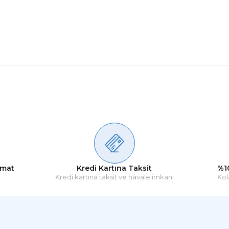
Ürün hakkında henüz soru sorulmamış.
Bu ürüne ilk yorumu siz yapın!
Yorum Yaz
Soru Sor
imat
Kredi Kartına Taksit
%1
Kredi kartına taksit ve havale imkanı
Kol