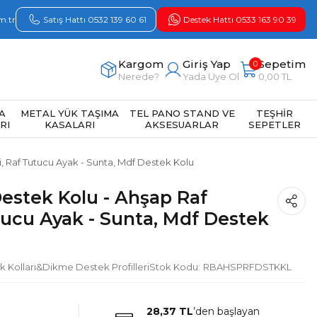
m.tr
Satış Hattı 0532 139 60 61
Destek Hattı 0533 163 90 39
Kargom
Giriş Yap
Sepetim
0
Nerede?
Yada Üye Ol
0,00 TL
A
METAL YÜK TAŞIMA
TEL PANO STAND VE
TEŞHİR
RI
KASALARI
AKSESUARLAR
SEPETLER
, Raf Tutucu Ayak - Sunta, Mdf Destek Kolu
estek Kolu - Ahşap Raf
tucu Ayak - Sunta, Mdf Destek
k Kolları&Dikme Destek Profilleri
Stok Kodu
RBAHSPRFDSTKKL
28,37 TL
’den başlayan