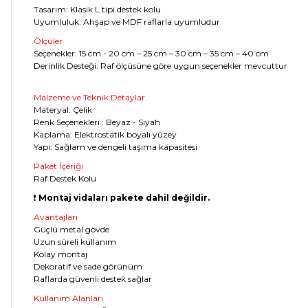
Tasarım: Klasik L tipi destek kolu
Uyumluluk: Ahşap ve MDF raflarla uyumludur
Ölçüler
Seçenekler: 15 cm - 20 cm – 25 cm – 30 cm – 35 cm – 40 cm
Derinlik Desteği: Raf ölçüsüne göre uygun seçenekler mevcuttur
Malzeme ve Teknik Detaylar
Materyal: Çelik
Renk Seçenekleri : Beyaz - Siyah
Kaplama: Elektrostatik boyalı yüzey
Yapı: Sağlam ve dengeli taşıma kapasitesi
Paket İçeriği
Raf Destek Kolu
❗
Montaj vidaları pakete dahil değildir.
Avantajları
Güçlü metal gövde
Uzun süreli kullanım
Kolay montaj
Dekoratif ve sade görünüm
Raflarda güvenli destek sağlar
Kullanım Alanları