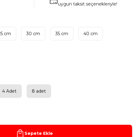
uygun taksit seçenekleriyle!
25 cm
30 cm
35 cm
40 cm
4 Adet
8 adet
Sepete Ekle