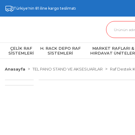
Türkiye'nin 81 iline kargo teslimatı
ÇELİK RAF
H. RACK DEPO RAF
MARKET RAFLARI &
SİSTEMLERİ
SİSTEMLERİ
HIRDAVAT ÜNİTELER
Anasayfa
TEL PANO STAND VE AKSESUARLAR
Raf Destek K