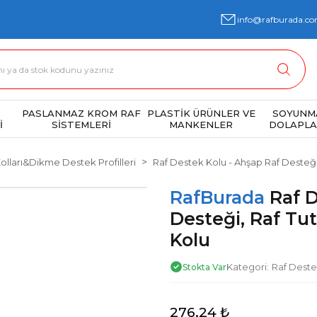
info@rafburada.co
PASLANMAZ KROM RAF
PLASTİK ÜRÜNLER VE
SOYUNM
İ
SİSTEMLERİ
MANKENLER
DOLAPLA
olları&Dikme Destek Profilleri
Raf Destek Kolu - Ahşap Raf Desteği
RafBurada
Raf D
Desteği, Raf Tu
Kolu
Kategori
Raf Deste
Stokta Var
276,24 ₺