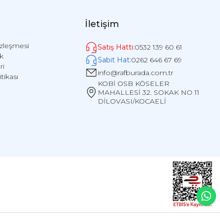
İletişim
özleşmesi
Satış Hattı:
0532 139 60 61
ik
Sabit Hat:
0262 646 67 69
ri
info@rafburada.com.tr
itikası
KOBİ OSB KÖSELER
MAHALLESİ 32. SOKAK NO 11
DİLOVASI/KOCAELİ