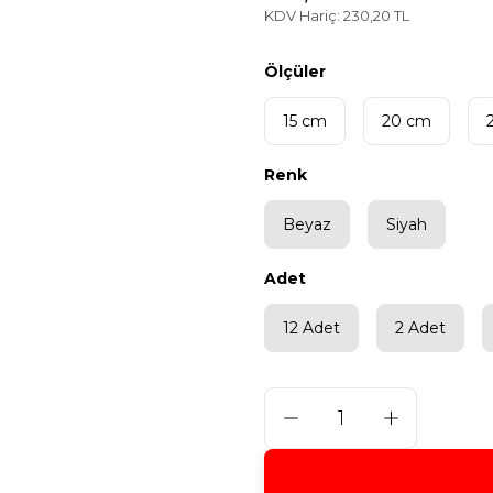
KDV Hariç: 230,20 TL
Ölçüler
15 cm
20 cm
Renk
Beyaz
Siyah
Adet
12 Adet
2 Adet