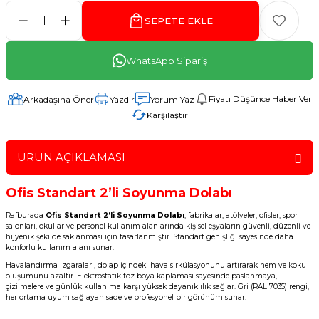
SEPETE EKLE
WhatsApp Sipariş
Fiyatı Düşünce Haber Ver
Arkadaşına Öner
Yazdır
Yorum Yaz
Karşılaştır
ÜRÜN AÇIKLAMASI
Ofis Standart 2’li Soyunma Dolabı
Rafburada
Ofis Standart 2’li Soyunma Dolabı
; fabrikalar, atölyeler, ofisler, spor
salonları, okullar ve personel kullanım alanlarında kişisel eşyaların güvenli, düzenli ve
hijyenik şekilde saklanması için tasarlanmıştır. Standart genişliği sayesinde daha
konforlu kullanım alanı sunar.
Havalandırma ızgaraları, dolap içindeki hava sirkülasyonunu artırarak nem ve koku
oluşumunu azaltır. Elektrostatik toz boya kaplaması sayesinde paslanmaya,
çizilmelere ve günlük kullanıma karşı yüksek dayanıklılık sağlar. Gri (RAL 7035) rengi,
her ortama uyum sağlayan sade ve profesyonel bir görünüm sunar.