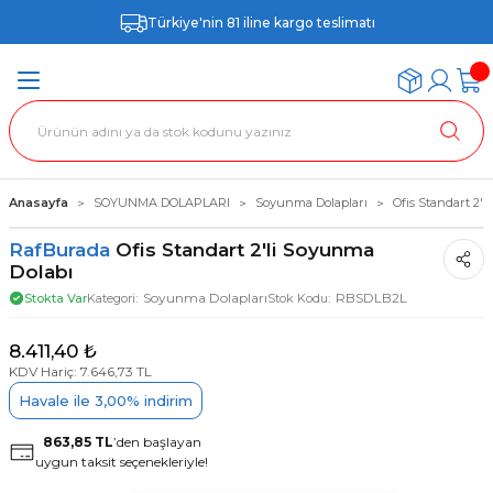
Türkiye'nin 81 iline kargo teslimatı
Anasayfa
SOYUNMA DOLAPLARI
Soyunma Dolapları
Ofis Standart 2'
RafBurada
Ofis Standart 2'li Soyunma
Dolabı
Soyunma Dolapları
RBSDLB2L
Stokta Var
Kategori
Stok Kodu
8.411,40 ₺
KDV Hariç: 7.646,73 TL
Havale ile 3,00% indirim
863,85 TL
’den başlayan
uygun taksit seçenekleriyle!