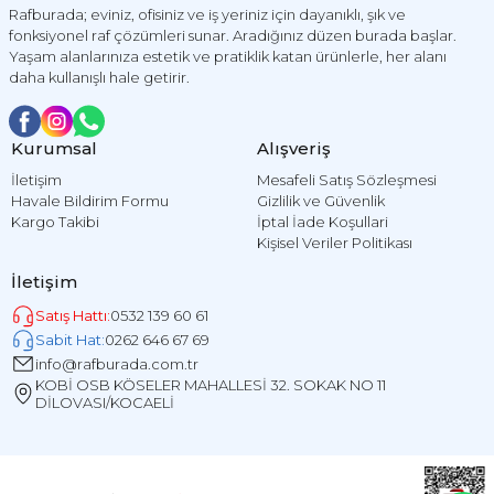
Rafburada; eviniz, ofisiniz ve iş yeriniz için dayanıklı, şık ve
fonksiyonel raf çözümleri sunar. Aradığınız düzen burada başlar.
Yaşam alanlarınıza estetik ve pratiklik katan ürünlerle, her alanı
daha kullanışlı hale getirir.
Kurumsal
Alışveriş
İletişim
Mesafeli Satış Sözleşmesi
Havale Bildirim Formu
Gizlilik ve Güvenlik
Kargo Takibi
İptal İade Koşullari
Kişisel Veriler Politikası
İletişim
Satış Hattı:
0532 139 60 61
Sabit Hat:
0262 646 67 69
info@rafburada.com.tr
KOBİ OSB KÖSELER MAHALLESİ 32. SOKAK NO 11
DİLOVASI/KOCAELİ