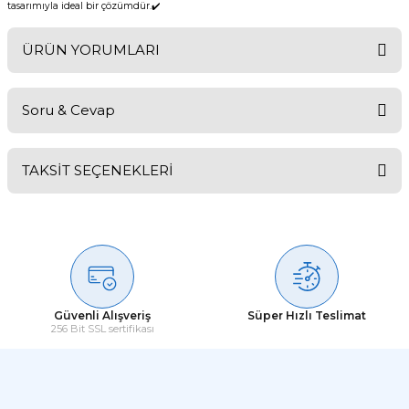
tasarımıyla ideal bir çözümdür.✔️
ÜRÜN YORUMLARI
Soru & Cevap
Bu ürüne ilk yorumu siz yapın!
TAKSİT SEÇENEKLERİ
Yorum Yaz
Ürün hakkında henüz soru sorulmamış.
Soru Sor
Güvenli Alışveriş
Süper Hızlı Teslimat
256 Bit SSL sertifikası