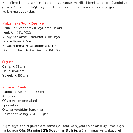
Her bölmede bulunan isimlik alanı, askı kancası ve kilit sistemi kullanıcı düzenini ve
güvenliğini artırır. Sağlam yapısı ile uzun ömürlü kullanım sunar ve yoğun
kullanıma uygundur.
Malzeme ve Teknik Özellikler
Ürün Tipi: Standart 2’li Soyunma Dolabı
Renk: Gri (RAL 7035)
Yüzey Kaplama: Elektrostatik Toz Boya
Bölme Sayısı: 2 Adet
Havalandırma: Havalandırma Izgaralı
Donanım: İsimlik, Askı Kancası, Kilit Sistemi
Ölçüler
Genişlik: 79 cm
Derinlik: 40 cm
Yükseklik: 185 cm
Kullanım Alanları
Fabrikalar ve üretim tesisleri
Atölyeler
Ofisler ve personel alanları
Spor salonları
Okullar ve eğitim kurumları
Hastaneler ve sağlık kuruluşları
Kişisel eşyalarınızı güvenle saklamak, düzenli ve hijyenik bir alan oluşturmak için
Rafburada
Ofis Standart 2’li Soyunma Dolabı,
sağlam yapısı ve fonksiyonel