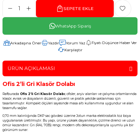
SEPETE EKLE
WhatsApp Sipariş
Fiyatı Düşünce Haber Ver
Arkadaşına Öner
Yazdır
Yorum Yaz
Karşılaştır
ÜRÜN AÇIKLAMASI
Ofis 2’li Gri Klasör Dolabı
Rafburada
Ofis 2’li Gri Klasör Dolabı
; ofisler, arşiv alanları ve çalışma ortamlarında
klasör, evrak ve dosyaların düzenli, güvenli ve pratik şekilde saklanması için
tasarlanmıştır. Kompakt ölçüleri sayesinde masa altı kullanımına uygundur ve alan
tasarrufu sağlar.
0,70 mm kalınlığında DKP sac gövdesi üzerine Jotun marka elektrostatik toz boya
uygulanarak üretilmiştir. Bu yapı, ürüne yüksek dayanıklılık, çizilme direnci ve uzun
ömür kazandırır. Gri (RAL 7035) rengi, modern ofis dekorasyonlarıyla uyumlu şık bir
görünüm sunar.