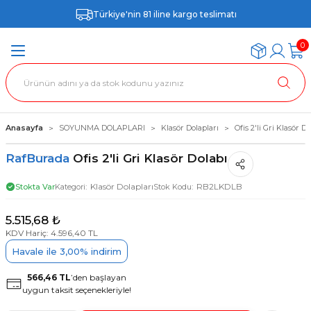
Türkiye'nin 81 iline kargo teslimatı
0
Anasayfa
SOYUNMA DOLAPLARI
Klasör Dolapları
Ofis 2'li Gri Klasör Do
RafBurada
Ofis 2'li Gri Klasör Dolabı
Klasör Dolapları
RB2LKDLB
Stokta Var
Kategori
Stok Kodu
5.515,68 ₺
KDV Hariç: 4.596,40 TL
Havale ile 3,00% indirim
566,46 TL
’den başlayan
uygun taksit seçenekleriyle!