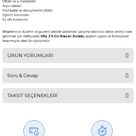
Ofisler ve iş merkezleri
Arşiv odaları
Muhasebe ve danışmanlık ofisleri
Eğitim kurumları
Ev ofis kullanımı
Belgelerinizi düzenli ve güvenli şekilde saklamak, çalışma alanınızı daha verimli hale
getirmek için Rafburada
Ofis 2’li Gri Klasör Dolabı
, sağlam yapısı ve fonksiyonel
tasarımıyla ideal bir çözümdür.
ÜRÜN YORUMLARI
Soru & Cevap
Bu ürüne ilk yorumu siz yapın!
TAKSİT SEÇENEKLERİ
Yorum Yaz
Ürün hakkında henüz soru sorulmamış.
Soru Sor