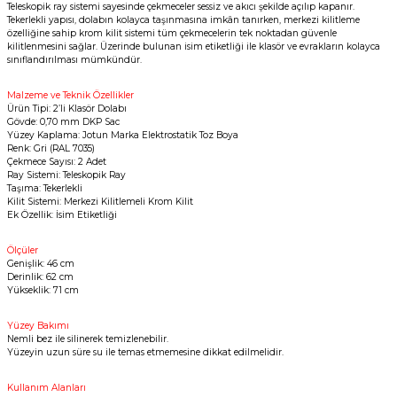
Teleskopik ray sistemi sayesinde çekmeceler sessiz ve akıcı şekilde açılıp kapanır.
Tekerlekli yapısı, dolabın kolayca taşınmasına imkân tanırken, merkezi kilitleme
özelliğine sahip krom kilit sistemi tüm çekmecelerin tek noktadan güvenle
kilitlenmesini sağlar. Üzerinde bulunan isim etiketliği ile klasör ve evrakların kolayca
sınıflandırılması mümkündür.
Malzeme ve Teknik Özellikler
Ürün Tipi: 2’li Klasör Dolabı
Gövde: 0,70 mm DKP Sac
Yüzey Kaplama: Jotun Marka Elektrostatik Toz Boya
Renk: Gri (RAL 7035)
Çekmece Sayısı: 2 Adet
Ray Sistemi: Teleskopik Ray
Taşıma: Tekerlekli
Kilit Sistemi: Merkezi Kilitlemeli Krom Kilit
Ek Özellik: İsim Etiketliği
Ölçüler
Genişlik: 46 cm
Derinlik: 62 cm
Yükseklik: 71 cm
Yüzey Bakımı
Nemli bez ile silinerek temizlenebilir.
Yüzeyin uzun süre su ile temas etmemesine dikkat edilmelidir.
Kullanım Alanları