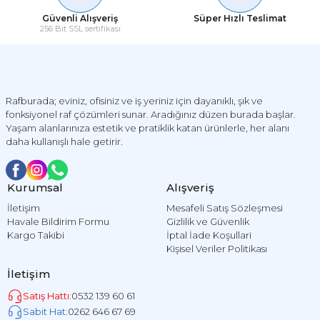
Güvenli Alışveriş
Süper Hızlı Teslimat
256 Bit SSL sertifikası
Rafburada; eviniz, ofisiniz ve iş yeriniz için dayanıklı, şık ve
fonksiyonel raf çözümleri sunar. Aradığınız düzen burada başlar.
Yaşam alanlarınıza estetik ve pratiklik katan ürünlerle, her alanı
daha kullanışlı hale getirir.
Kurumsal
Alışveriş
İletişim
Mesafeli Satış Sözleşmesi
Havale Bildirim Formu
Gizlilik ve Güvenlik
Kargo Takibi
İptal İade Koşullari
Kişisel Veriler Politikası
İletişim
Satış Hattı:
0532 139 60 61
Sabit Hat:
0262 646 67 69