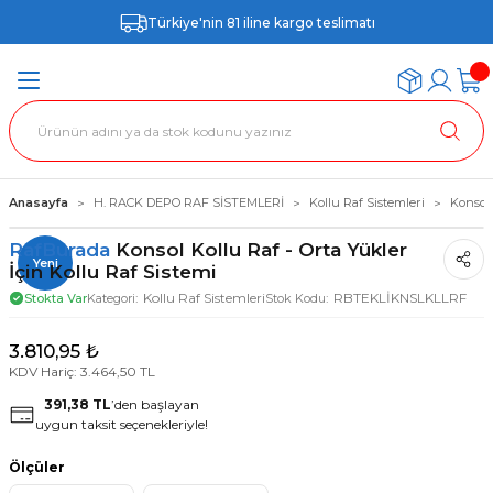
Türkiye'nin 81 iline kargo teslimatı
Anasayfa
H. RACK DEPO RAF SİSTEMLERİ
Kollu Raf Sistemleri
Konsol 
RafBurada
Konsol Kollu Raf - Orta Yükler
Yeni
İçin Kollu Raf Sistemi
Kollu Raf Sistemleri
RBTEKLİKNSLKLLRF
Stokta Var
Kategori
Stok Kodu
3.810,95 ₺
KDV Hariç: 3.464,50 TL
391,38 TL
’den başlayan
uygun taksit seçenekleriyle!
Ölçüler