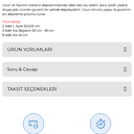
Uzun ve hacimli malların depolanmasında ideal olan bu sistem, boru, profil, plastik,
ahşap gibi ürünleri güvenli bir şekilde depolayabilir. Uzun ömürlü yapısı ile güvenilir
bir depolama çözümü sunar.
Ürün İçeriği;
2 Adet L Ayak 50x200 cm
3 Adet Ara Bağlantı 60 cm - 90 cm
8 Adet Kol 40 cm
ÜRÜN YORUMLARI
Soru & Cevap
Bu ürüne ilk yorumu siz yapın!
TAKSİT SEÇENEKLERİ
Yorum Yaz
Ürün hakkında henüz soru sorulmamış.
Soru Sor