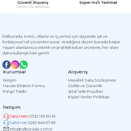
Güvenli Alışveriş
Süper Hızlı Teslimat
256 Bit SSL sertifikası
Rafburada; eviniz, ofisiniz ve iş yeriniz için dayanıklı, şık ve
fonksiyonel raf çözümleri sunar. Aradığınız düzen burada başlar.
Yaşam alanlarınıza estetik ve pratiklik katan ürünlerle, her alanı
daha kullanışlı hale getirir.
Kurumsal
Alışveriş
İletişim
Mesafeli Satış Sözleşmesi
Havale Bildirim Formu
Gizlilik ve Güvenlik
Kargo Takibi
İptal İade Koşullari
Kişisel Veriler Politikası
İletişim
Satış Hattı:
0532 139 60 61
Sabit Hat:
0262 646 67 69
info@rafburada.com.tr