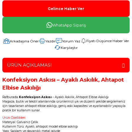
Gelince Haber Ver
WhatsApp Sipariş
Fiyatı Düşünce Haber Ver
Arkadaşına Öner
Yazdır
Yorum Yaz
Karşılaştır
ÜRÜN AÇIKLAMASI
Konfeksiyon Askısı – Ayaklı Askılık, Ahtapot
Elbise Askılığı
Rafburada
Konfeksiyon Askısı
– Ayaklı Askılık, Ahtapot Elbise Askılığı
Mağaza, butik ve tekstil alanlarında ürünlerinizi şık ve düzenli şekilde sergilemeniz
için tasarlanan ahtapot elbise askılığı; geniş askı kapasitesi ve ayarlanabilir yapısıyla
pratik bir kullanım sunar.
Ürün Özellikleri
Materyal: Galvaniz Çelik
Kullanım Türü: Ayaklı, ahtapot model elbise askılığı
Yapı: Sağlam ve dayanıklı metal gövde