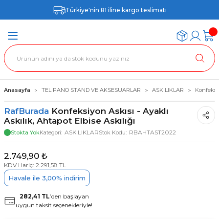
Türkiye'nin 81 iline kargo teslimatı
Anasayfa
TEL PANO STAND VE AKSESUARLAR
ASKILIKLAR
Konfeksiy
RafBurada
Konfeksiyon Askısı - Ayaklı
Askılık, Ahtapot Elbise Askılığı
ASKILIKLAR
RBAHTAST2022
Stokta Yok
Kategori
Stok Kodu
2.749,90 ₺
KDV Hariç: 2.291,58 TL
Havale ile 3,00% indirim
282,41 TL
’den başlayan
uygun taksit seçenekleriyle!