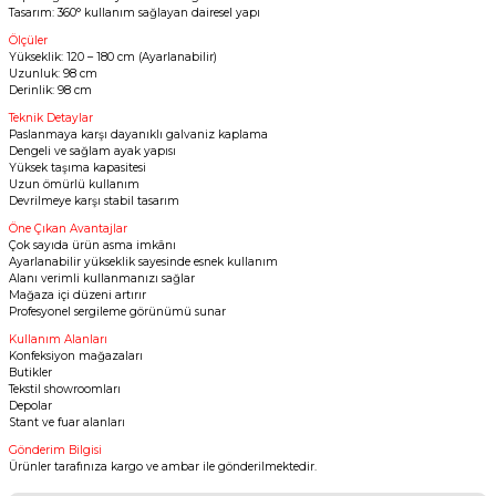
Tasarım: 360° kullanım sağlayan dairesel yapı
Ölçüler
Yükseklik: 120 – 180 cm (Ayarlanabilir)
Uzunluk: 98 cm
Derinlik: 98 cm
Teknik Detaylar
Paslanmaya karşı dayanıklı galvaniz kaplama
Dengeli ve sağlam ayak yapısı
Yüksek taşıma kapasitesi
Uzun ömürlü kullanım
Devrilmeye karşı stabil tasarım
Öne Çıkan Avantajlar
Çok sayıda ürün asma imkânı
Ayarlanabilir yükseklik sayesinde esnek kullanım
Alanı verimli kullanmanızı sağlar
Mağaza içi düzeni artırır
Profesyonel sergileme görünümü sunar
Kullanım Alanları
Konfeksiyon mağazaları
Butikler
Tekstil showroomları
Depolar
Stant ve fuar alanları
Gönderim Bilgisi
Ürünler tarafınıza kargo ve ambar ile gönderilmektedir.