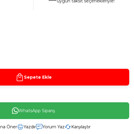
uygun taksit seçenekleriyle!
Sepete Ekle
WhatsApp Sipariş
ına Öner
Yazdır
Yorum Yaz
Karşılaştır