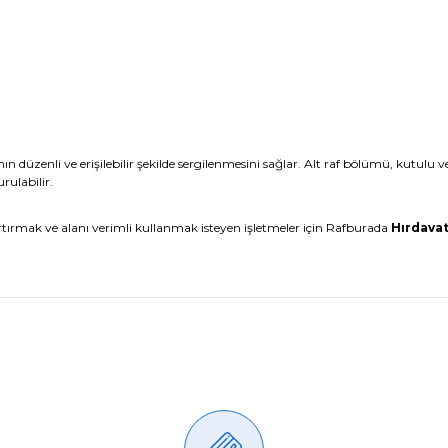
ın düzenli ve erişilebilir şekilde sergilenmesini sağlar. Alt raf bölümü, kutulu 
rulabilir.
ırmak ve alanı verimli kullanmak isteyen işletmeler için Rafburada
Hırdavat
Ürün hakkında henüz soru sorulmamış.
Bu ürüne ilk yorumu siz yapın!
Yorum Yaz
Soru Sor