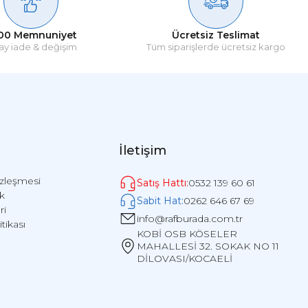
00 Memnuniyet
Ücretsiz Teslimat
ay iade & değişim
Tüm siparişlerde ücretsiz kargo
İletişim
özleşmesi
Satış Hattı:
0532 139 60 61
ik
Sabit Hat:
0262 646 67 69
ri
info@rafburada.com.tr
itikası
KOBİ OSB KÖSELER
MAHALLESİ 32. SOKAK NO 11
DİLOVASI/KOCAELİ