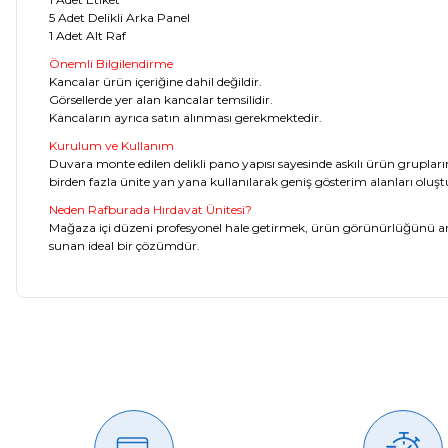
5 Adet Delikli Arka Panel
1 Adet Alt Raf
Önemli Bilgilendirme
Kancalar ürün içeriğine dahil değildir.
Görsellerde yer alan kancalar temsilidir.
Kancaların ayrıca satın alınması gerekmektedir.
Kurulum ve Kullanım
Duvara monte edilen delikli pano yapısı sayesinde askılı ürün grupların
birden fazla ünite yan yana kullanılarak geniş gösterim alanları oluştu
Ne
den Rafburada Hırdavat Ünitesi?
Mağaza içi düzeni profesyonel hale getirmek, ürün görünürlüğünü art
sunan ideal bir çözümdür.