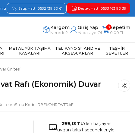
m.tr
Satış Hattı 0532 139 60 61
Destek Hattı 0533 163 90 39
Kargom
Giriş Yap
Sepetim
0
Nerede?
Yada Üye Ol
0,00 TL
A
METAL YÜK TAŞIMA
TEL PANO STAND VE
TEŞHİR
RI
KASALARI
AKSESUARLAR
SEPETLER
var Ünitesi
vat Rafı (Ekonomik) Duvar
niteleri
Stok Kodu
RBEKOHRDVTRAFI
299,13 TL
’den başlayan
uygun taksit seçenekleriyle!