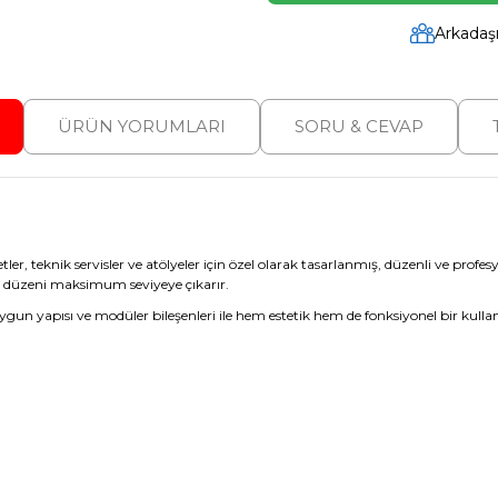
Arkadaş
ÜRÜN YORUMLARI
SORU & CEVAP
ler, teknik servisler ve atölyeler için özel olarak tasarlanmış, düzenli ve prof
içi düzeni maksimum seviyeye çıkarır.
 yapısı ve modüler bileşenleri ile hem estetik hem de fonksiyonel bir kullanı