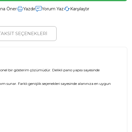
ına Öner
Yazdır
Yorum Yaz
Karşılaştır
TAKSİT SEÇENEKLERİ
esyonel bir gösterim çözümüdür. Delikli pano yapısı sayesinde
m sunar. Farklı genişlik seçenekleri sayesinde alanınıza en uygun