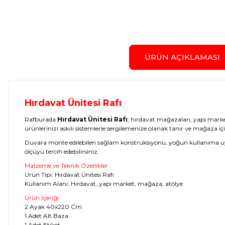
ÜRÜN AÇIKLAMASI
Hırdavat Ünitesi Rafı
Rafburada
Hırdavat Ünitesi Rafı
; hırdavat mağazaları, yapı market
ürünlerinizi askılı sistemlerle sergilemenize olanak tanır ve mağaza 
Duvara monte edilebilen sağlam konstrüksiyonu, yoğun kullanıma uygun
ölçüyü tercih edebilirsiniz.
Malzeme ve Teknik Özellikler
Ürün Tipi: Hırdavat Ünitesi Rafı
Kullanım Alanı: Hırdavat, yapı market, mağaza, atölye
Ürün İçeriği
2 Ayak 40x220 Cm
1 Adet Alt Baza
1 Adet Etiket