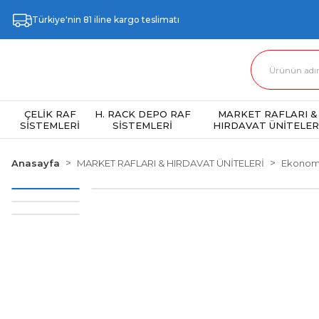
Türkiye'nin 81 iline kargo teslimatı
ÇELİK RAF
H. RACK DEPO RAF
MARKET RAFLARI &
SİSTEMLERİ
SİSTEMLERİ
HIRDAVAT ÜNİTELER
Anasayfa
MARKET RAFLARI & HIRDAVAT ÜNİTELERİ
Ekonomi