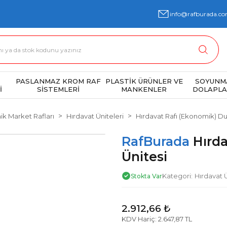
info@rafburada.co
PASLANMAZ KROM RAF
PLASTİK ÜRÜNLER VE
SOYUNM
İ
SİSTEMLERİ
MANKENLER
DOLAPLA
k Market Rafları
Hırdavat Üniteleri
Hırdavat Rafı (Ekonomik) Du
RafBurada
Hırda
Ünitesi
Kategori
Hırdavat Ü
Stokta Var
2.912,66 ₺
KDV Hariç: 2.647,87 TL