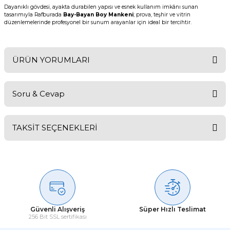
Dayanıklı gövdesi, ayakta durabilen yapısı ve esnek kullanım imkânı sunan
tasarımıyla Rafburada
Bay-Bayan Boy Mankeni
; prova, teşhir ve vitrin
düzenlemelerinde profesyonel bir sunum arayanlar için ideal bir tercihtir.
ÜRÜN YORUMLARI
Soru & Cevap
Bu ürüne ilk yorumu siz yapın!
TAKSİT SEÇENEKLERİ
Yorum Yaz
Ürün hakkında henüz soru sorulmamış.
Soru Sor
Güvenli Alışveriş
Süper Hızlı Teslimat
256 Bit SSL sertifikası