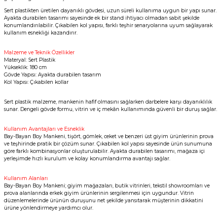
Sert plastikten üretilen dayanıklı gövdesi, uzun süreli kullanıma uygun bir yapı sunar.
Ayakta durabilen tasarımı sayesinde ek bir stand ihtiyacı olmadan sabit şekilde
konumlandırılabilir. Çıkabilen kol yapısı, farklı teşhir senaryolarına uyum sağlayarak
kullanım esnekliği kazandırır.
Malzeme ve Teknik Özellikler
Materyal: Sert Plastik
Yükseklik: 180 cm
Gövde Yapısı: Ayakta durabilen tasarım
Kol Yapısı: Çıkabilen kollar
Sert plastik malzeme, mankenin hafif olmasını sağlarken darbelere karşı dayanıklılık
sunar. Dengeli gövde formu, vitrin ve iç mekân kullanımında güvenli bir duruş sağlar.
Kullanım Avantajları ve Esneklik
Bay-Bayan Boy Mankeni, tişört, gömlek, ceket ve benzeri üst giyim ürünlerinin prova
ve teşhirinde pratik bir çözüm sunar. Çıkabilen kol yapısı sayesinde ürün sunumuna
göre farklı kombinasyonlar oluşturulabilir. Ayakta durabilen tasarımı, mağaza içi
yerleşimde hızlı kurulum ve kolay konumlandırma avantajı sağlar.
Kullanım Alanları
Bay-Bayan Boy Mankeni; giyim mağazaları, butik vitrinleri, tekstil showroomları ve
prova alanlarında erkek giyim ürünlerinin sergilenmesi için uygundur. Vitrin
düzenlemelerinde ürünün duruşunu net şekilde yansıtarak müşterinin dikkatini
ürüne yönlendirmeye yardımcı olur.