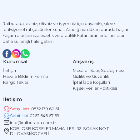
Rafburada; eviniz, ofisiniz ve iş yeriniz için dayanıklı, şık ve
fonksiyonel raf çözümleri sunar. Aradığınız düzen burada başlar.
Yaşam alanlarınıza estetik ve pratiklik katan ürünlerle, her alanı
daha kullanışlı hale getirir.
Kurumsal
Alışveriş
İletişim
Mesafeli Satış Sözleşmesi
Havale Bildirim Formu
Gizlilik ve Güvenlik
Kargo Takibi
İptal İade Koşullari
Kişisel Veriler Politikası
İletişim
Satış Hattı:
0532 139 60 61
Sabit Hat:
0262 646 67 69
info@rafburada.com.tr
KOBİ OSB KÖSELER MAHALLESİ 32. SOKAK NO 11
DİLOVASI/KOCAELİ