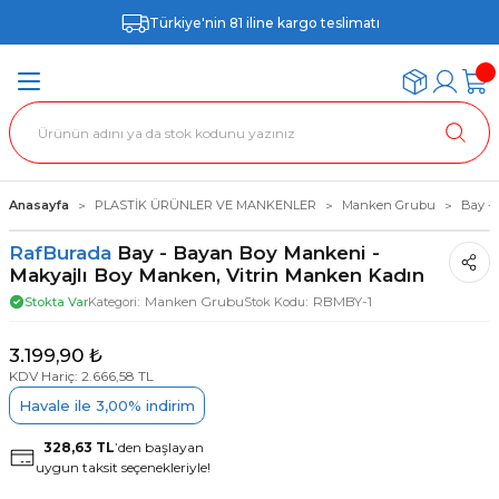
Türkiye'nin 81 iline kargo teslimatı
Anasayfa
PLASTİK ÜRÜNLER VE MANKENLER
Manken Grubu
Bay -
RafBurada
Bay - Bayan Boy Mankeni -
Makyajlı Boy Manken, Vitrin Manken Kadın
Manken Grubu
RBMBY-1
Stokta Var
Kategori
Stok Kodu
3.199,90 ₺
KDV Hariç: 2.666,58 TL
Havale ile 3,00% indirim
328,63 TL
’den başlayan
uygun taksit seçenekleriyle!