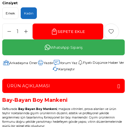
Cinsiyet
Erkek
Kadın
SEPETE EKLE
WhatsApp Sipariş
Fiyatı Düşünce Haber Ver
Arkadaşına Öner
Yazdır
Yorum Yaz
Karşılaştır
ÜRÜN AÇIKLAMASI
Bay-Bayan Boy Mankeni
Rafburada
Bay-Bayan Boy Mankeni
; mağaza vitrinleri, prova alanları ve ürün
teşhir noktalarında giyim ürünlerinin düzenli, estetik ve profesyonel şekilde
sergilenmesi için tasarlanmış fonksiyonel bir boy mankendir. Giyim ürünlerinin
formunu doğru şekilde yansıtmayı hedefleyen gövde yapısı, vitrin düzenlemelerinde
güçlü bir görsel etki oluşturur.