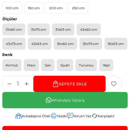
100 cm
150 cm
200 cm
250 cm
Ölçüler
31x60 cm
31x75 cm
31x93 cm
43x60 cm
43x75 cm
43x93 cm
59x60 cm
59x75 cm
59x93 cm
Renk
Kırmızı
Mavi
Sarı
Siyah
Turuncu
Yeşil
SEPETE EKLE
WhatsApp Sipariş
Arkadaşına Öner
Yazdır
Yorum Yaz
Karşılaştır