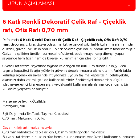
ÜRÜN AÇIKLAMASI
6 Katlı Renkli Dekoratif Çelik Raf - Çiçeklik
rafı, Ofis Rafı 0,70 mm
Rafburada
6 Katlı Renkli Dekoratif Çelik Raf - Çiçeklik rafı, Ofis Rafı 0,70
mm
; depo, arşiv, kiler, dosya odası, market ve bakkal gibi farklı kullanım alanlarında
düzenli, güvenli ve uzun ömürlü bir depolama çözümü sunmak üzere tasarlanmıştır.
Galvaniz çelikten üretilen bu metal raf sistemi, paslanmaya karşı dirençli yapısı
sayesinde hem ticari hem de bireysel kullanımlar için ideal bir tercihtir.
Civatalı raf sistemi sayesinde sağlam ve dengeli bir kurulum sunan ürün, yüksek
taşıma kapasitesi ile ağır yüklerin güvenle depolanmasına olanak tanır. Farklı tabla
kalınlığı seçenekleri sayesinde ihtiyacınıza uygun taşıma kapasitesini belirleyebilir,
alanınızı daha verimli şekilde kullanabilirsiniz. Endüstriyel depolardan küçük
işletmelere, ev içi kilerlerden arşiv ve dekoratif kullanım alanlarına kadar geniş bir
kullanım yelpazesine sahiptir.
Malzeme ve Teknik Özellikler
Materyal: Çelik
Eşit Dağılımda Tek Tabla Taşıma Kapasitesi
0,70 mm: Maksimum 60 kg
Dayanıklılığı artırmak amacıyla:
0,70 mm kalınlıktaki tablalar için 1,50 mm profil gönderilmektedir.
Bu yapı, raf sisteminin uzun süre formunu korumasını ve güvenli kullanım sunmasını