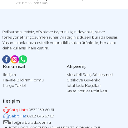
256 Bit SSL sertifikası
Rafburada; eviniz, ofisiniz ve iş yeriniz için dayanıklı, şık ve
fonksiyonel raf çözümleri sunar. Aradığınız düzen burada başlar.
Yaşam alanlarınıza estetik ve pratiklik katan ürünlerle, her alanı
daha kullanışlı hale getirir.
Kurumsal
Alışveriş
İletişim
Mesafeli Satış Sözleşmesi
Havale Bildirim Formu
Gizlilik ve Güvenlik
Kargo Takibi
İptal İade Koşullari
Kişisel Veriler Politikası
İletişim
Satış Hattı:
0532 139 60 61
Sabit Hat:
0262 646 67 69
info@rafburada.com.tr
KOBİ OSB KÖSELER MAHALLESİ 32. SOKAK NO 11