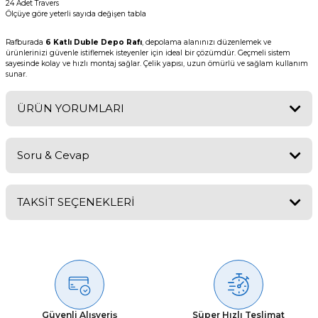
24 Adet Travers
Ölçüye göre yeterli sayıda değişen tabla
Rafburada
6 Katlı Duble Depo Rafı
, depolama alanınızı düzenlemek ve
ürünlerinizi güvenle istiflemek isteyenler için ideal bir çözümdür. Geçmeli sistem
sayesinde kolay ve hızlı montaj sağlar. Çelik yapısı, uzun ömürlü ve sağlam kullanım
sunar.
ÜRÜN YORUMLARI
Soru & Cevap
Bu ürüne ilk yorumu siz yapın!
TAKSİT SEÇENEKLERİ
Yorum Yaz
Ürün hakkında henüz soru sorulmamış.
Soru Sor
Güvenli Alışveriş
Süper Hızlı Teslimat