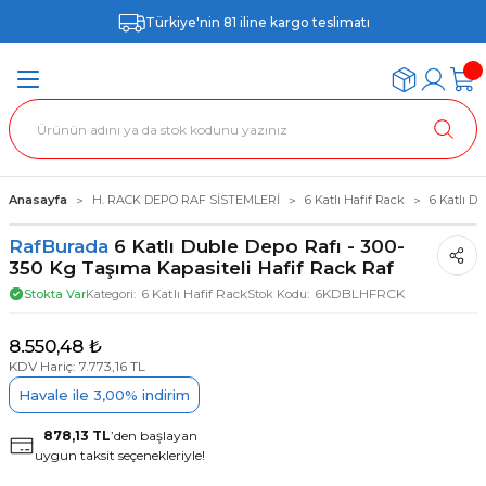
Türkiye'nin 81 iline kargo teslimatı
Anasayfa
H. RACK DEPO RAF SİSTEMLERİ
6 Katlı Hafif Rack
6 Katlı D
RafBurada
6 Katlı Duble Depo Rafı - 300-
350 Kg Taşıma Kapasiteli Hafif Rack Raf
6 Katlı Hafif Rack
6KDBLHFRCK
Stokta Var
Kategori
Stok Kodu
8.550,48 ₺
KDV Hariç: 7.773,16 TL
Havale ile 3,00% indirim
878,13 TL
’den başlayan
uygun taksit seçenekleriyle!