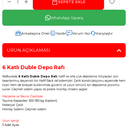
SEPETE EKLE
WhatsApp Sipariş
Arkadaşına Öner
Yazdır
Yorum Yaz
Karşılaştır
ÜRÜN AÇIKLAMASI
6 Katlı Duble Depo Rafı
Rafburada
6 Katlı Duble Depo Rafı
, hafif ve orta yük depolama ihtiyaçları için
tasarlanmış dayanıklı bir Hafif Rack raf sistemidir. Çelik konstrüksiyonu sayesinde hem
ticari hem de bireysel kullanımda güvenli ve uzun ömürlü bir depolama çözümü
sunar. Geçmeli sistem yapısı ile pratik montaj imkânı sağlar.
Malzeme ve Teknik Özellikler
Taşıma Kapasitesi: 300–350 kg (toplam)
Materyal: Çelik
Montaj Sistemi: Geçmeli sistem
Ürün İçeriği
3 Adet Ayak