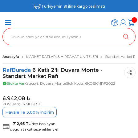
Türkiye'nin 81 iline kargo teslimatı
Anasayfa
MARKET RAFLARI & HIRDAVAT ÜNİTELERİ
Standart Market Raf
RafBurada
6 Katlı 2'li Duvara Monte -
Standart Market Rafı
Duvara Monte
6KDEKMRF2022
Stokta Var
Kategori
Stok Kodu
6.942,08 ₺
KDV Hariç: 6.310,98 TL
Havale ile 3,00% indirim
712,95 TL
’den başlayan
uygun taksit seçenekleriyle!