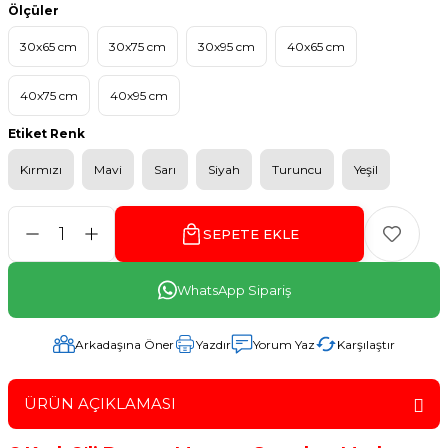
Ölçüler
30x65 cm
30x75 cm
30x95 cm
40x65 cm
40x75 cm
40x95 cm
Etiket Renk
Kırmızı
Mavi
Sarı
Siyah
Turuncu
Yeşil
SEPETE EKLE
WhatsApp Sipariş
Arkadaşına Öner
Yazdır
Yorum Yaz
Karşılaştır
ÜRÜN AÇIKLAMASI