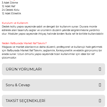
3 Adet Dikme
12 Adet Raf
24 Destek Kolu
12 Adet Etiketlik
Kurulum ve Kullanım
Destek kollu yapısı sayesinde sabit ve dengeli bir kullanım sunar. Duvara monte
edilerek alan tasarrufu sağlar ve ürünlerin düzenli şekilde sergilenmesine yardımcı
olur. Modüler yapısı sayesinde ihtiyaç halinde birden fazla raf ile birlikte kullanılabilir.
Neden Rafburada Market Raf Takımı?
Mağaza ve market alanlarınızı daha düzenli, profesyonel ve kullanışlı hale getirmek
için Rafburada Market Raf Takımı; sağlamlık, fonksiyonellik ve estetik görünümü bir
arada sunar. Uzun ömürlü yapısı sayesinde ticari kullanımlar için ideal bir raf
çözümüdür.
ÜRÜN YORUMLARI
Soru & Cevap
Bu ürüne ilk yorumu siz yapın!
TAKSİT SEÇENEKLERİ
Yorum Yaz
Ürün hakkında henüz soru sorulmamış.