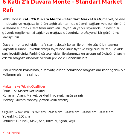
6 Katlı 2'li Duvara Monte - Standart Market
Rafı
Rafburada
6 Katlı 2'li Duvara Monte - Standart Market Rafı
; market, bakkal,
hırdavatçı ve mağaza içi ürün teşhir alanlarında düzenli, sağlam ve uzun ömürlü
kullanım sunmak üzere tasarlanmıştır. Dayanıklı yapısı sayesinde ürünlerinizi
güvenle sergilemenizi sağlar ve mağaza düzeninizi profesyonel bir görünüme
kavuşturur.
Duvara monte edilebilen raf sistemi, destek kolları ile birlikte güçlü bir taşıma
kapasitesi sunar. Etiketlik detayı sayesinde ürün fiyat ve bilgilerini düzenli şekilde
sergileyebilirsiniz. Farklı ölçü seçenekleri ile alanınıza en uygun raf ölçüsünü tercih
ederek mağaza alanınızı verimli şekilde kullanabilirsiniz.
Marketlerden bakkallara, hırdavatçılardan perakende mağazalara kadar geniş bir
kullanım alanına sahiptir.
Malzeme ve Teknik Özellikler
Ürün Tipi: Market Raf Takımı
Kullanım Alanı: Market, bakkal, hırdavat, mağaza rafı
Montaj: Duvara montaj (destek kollu sistem)
Ölçüler : 30x65 cm - 30x75 cm - 30x95 cm - 40x65 cm - 40x75 cm - 40x95 cm
Yükseklik : 200 cm
Renkler : Turuncu, Mavi, Sarı, Kırmızı, Siyah, Yeşil
Kutu İçeriği: