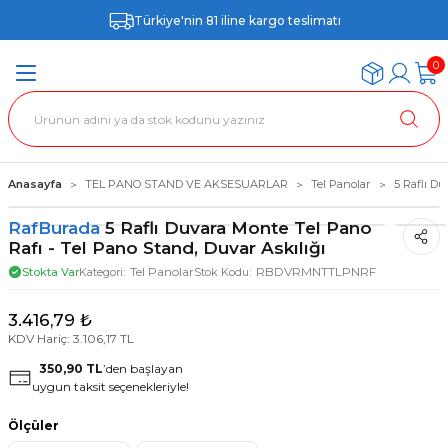
Türkiye'nin 81 iline kargo teslimatı
0
Anasayfa
TEL PANO STAND VE AKSESUARLAR
Tel Panolar
5 Raflı Du
RafBurada
5 Raflı Duvara Monte Tel Pano
Rafı - Tel Pano Stand, Duvar Askılığı
Tel Panolar
RBDVRMNTTLPNRF
Stokta Var
Kategori
Stok Kodu
3.416,79 ₺
KDV Hariç: 3.106,17 TL
350,90 TL
’den başlayan
uygun taksit seçenekleriyle!
Ölçüler