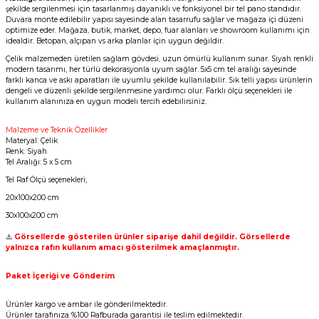
şekilde sergilenmesi için tasarlanmış dayanıklı ve fonksiyonel bir tel pano standıdır.
Duvara monte edilebilir yapısı sayesinde alan tasarrufu sağlar ve mağaza içi düzeni
optimize eder. Mağaza, butik, market, depo, fuar alanları ve showroom kullanımı için
idealdir. Betopan, alçıpan vs arka planlar için uygun değildir.
Çelik malzemeden üretilen sağlam gövdesi, uzun ömürlü kullanım sunar. Siyah renkli
modern tasarımı, her türlü dekorasyonla uyum sağlar. 5x5 cm tel aralığı sayesinde
farklı kanca ve askı aparatları ile uyumlu şekilde kullanılabilir. Sık telli yapısı ürünlerin
dengeli ve düzenli şekilde sergilenmesine yardımcı olur. Farklı ölçü seçenekleri ile
kullanım alanınıza en uygun modeli tercih edebilirsiniz.
Malzeme ve Teknik Özellikler
Materyal: Çelik
Renk: Siyah
Tel Aralığı: 5 x 5 cm
Tel Raf Ölçü seçenekleri;
20x100x200 cm
30x100x200 cm
⚠️
Görsellerde gösterilen ürünler siparişe dahil değildir. Görsellerde
yalnızca rafın kullanım amacı gösterilmek amaçlanmıştır.
Paket İçeriği ve Gönderim
Ürünler kargo ve ambar ile gönderilmektedir.
Ürünler tarafınıza %100 Rafburada garantisi ile teslim edilmektedir.