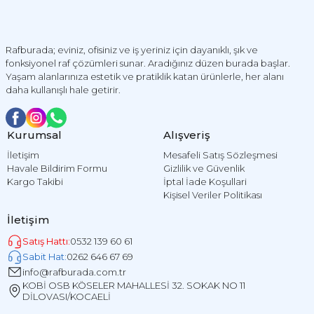
Rafburada; eviniz, ofisiniz ve iş yeriniz için dayanıklı, şık ve
fonksiyonel raf çözümleri sunar. Aradığınız düzen burada başlar.
Yaşam alanlarınıza estetik ve pratiklik katan ürünlerle, her alanı
daha kullanışlı hale getirir.
Kurumsal
Alışveriş
İletişim
Mesafeli Satış Sözleşmesi
Havale Bildirim Formu
Gizlilik ve Güvenlik
Kargo Takibi
İptal İade Koşullari
Kişisel Veriler Politikası
İletişim
Satış Hattı:
0532 139 60 61
Sabit Hat:
0262 646 67 69
info@rafburada.com.tr
KOBİ OSB KÖSELER MAHALLESİ 32. SOKAK NO 11
DİLOVASI/KOCAELİ