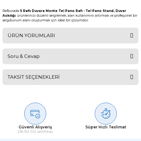
Rafburada
5 Raflı Duvara Monte Tel Pano Rafı - Tel Pano Stand, Duvar
Askılığı
; ürünlerinizi düzenli sergilemek, alan kullanımını artırmak ve profesyonel bir
sergi/sunum alanı oluşturmak için ideal bir çözümdür.
ÜRÜN YORUMLARI
Soru & Cevap
Bu ürüne ilk yorumu siz yapın!
TAKSİT SEÇENEKLERİ
Yorum Yaz
Ürün hakkında henüz soru sorulmamış.
Soru Sor
Güvenli Alışveriş
Süper Hızlı Teslimat
256 Bit SSL sertifikası