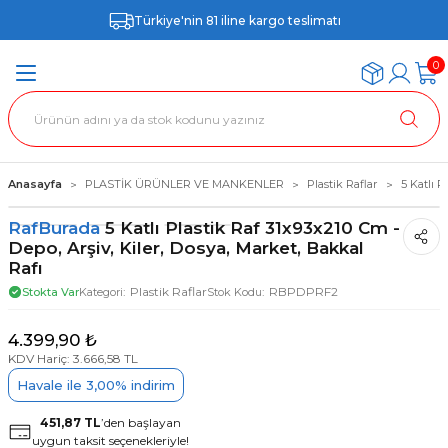
Türkiye'nin 81 iline kargo teslimatı
0
Anasayfa
PLASTİK ÜRÜNLER VE MANKENLER
Plastik Raflar
5 Katlı P
RafBurada
5 Katlı Plastik Raf 31x93x210 Cm -
Depo, Arşiv, Kiler, Dosya, Market, Bakkal
Rafı
Plastik Raflar
RBPDPRF2
Stokta Var
Kategori
Stok Kodu
4.399,90 ₺
KDV Hariç: 3.666,58 TL
Havale ile 3,00% indirim
451,87 TL
’den başlayan
uygun taksit seçenekleriyle!