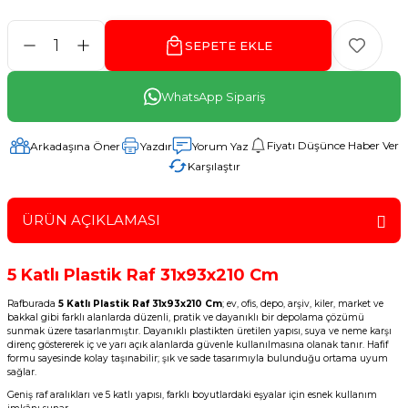
SEPETE EKLE
WhatsApp Sipariş
Fiyatı Düşünce Haber Ver
Arkadaşına Öner
Yazdır
Yorum Yaz
Karşılaştır
ÜRÜN AÇIKLAMASI
5 Katlı Plastik Raf 31x93x210 Cm
Rafburada
5 Katlı Plastik Raf 31x93x210 Cm
; ev, ofis, depo, arşiv, kiler, market ve
bakkal gibi farklı alanlarda düzenli, pratik ve dayanıklı bir depolama çözümü
sunmak üzere tasarlanmıştır. Dayanıklı plastikten üretilen yapısı, suya ve neme karşı
direnç göstererek iç ve yarı açık alanlarda güvenle kullanılmasına olanak tanır. Hafif
formu sayesinde kolay taşınabilir; şık ve sade tasarımıyla bulunduğu ortama uyum
sağlar.
Geniş raf aralıkları ve 5 katlı yapısı, farklı boyutlardaki eşyalar için esnek kullanım