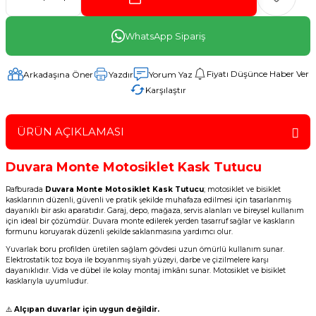
WhatsApp Sipariş
Fiyatı Düşünce Haber Ver
Arkadaşına Öner
Yazdır
Yorum Yaz
Karşılaştır
ÜRÜN AÇIKLAMASI
Duvara Monte Motosiklet Kask Tutucu
Rafburada
Duvara Monte Motosiklet Kask Tutucu
; motosiklet ve bisiklet
kasklarının düzenli, güvenli ve pratik şekilde muhafaza edilmesi için tasarlanmış
dayanıklı bir askı aparatıdır. Garaj, depo, mağaza, servis alanları ve bireysel kullanım
için ideal bir çözümdür. Duvara monte edilerek yerden tasarruf sağlar ve kaskların
formunu koruyarak düzenli şekilde saklanmasına yardımcı olur.
Yuvarlak boru profilden üretilen sağlam gövdesi uzun ömürlü kullanım sunar.
Elektrostatik toz boya ile boyanmış siyah yüzeyi, darbe ve çizilmelere karşı
dayanıklıdır. Vida ve dübel ile kolay montaj imkânı sunar. Motosiklet ve bisiklet
kasklarıyla uyumludur.
⚠️
Alçıpan duvarlar için uygun değildir.