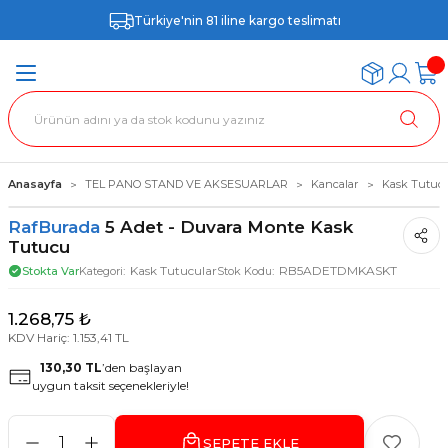
Türkiye'nin 81 iline kargo teslimatı
Anasayfa
TEL PANO STAND VE AKSESUARLAR
Kancalar
Kask Tutucu
RafBurada
5 Adet - Duvara Monte Kask
Tutucu
Kask Tutucular
RB5ADETDMKASKT
Stokta Var
Kategori
Stok Kodu
1.268,75 ₺
KDV Hariç: 1.153,41 TL
130,30 TL
’den başlayan
uygun taksit seçenekleriyle!
SEPETE EKLE