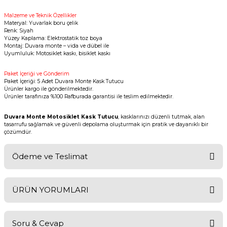
Malzeme ve Teknik Özellikler
Materyal: Yuvarlak boru çelik
Renk: Siyah
Yüzey Kaplama: Elektrostatik toz boya
Montaj: Duvara monte – vida ve dübel ile
Uyumluluk: Motosiklet kaskı, bisiklet kaskı
Paket İçeriği ve Gönderim
Paket İçeriği: 5 Adet Duvara Monte Kask Tutucu
Ürünler kargo ile gönderilmektedir.
Ürünler tarafınıza %100 Rafburada garantisi ile teslim edilmektedir.
Duvara Monte Motosiklet Kask Tutucu
, kasklarınızı düzenli tutmak, alan
tasarrufu sağlamak ve güvenli depolama oluşturmak için pratik ve dayanıklı bir
çözümdür.
Ödeme ve Teslimat
Teslimat
1. Kargo / Teslimat Süreci
ÜRÜN YORUMLARI
Türkiye’nin 81 iline
(kargo şubesinin dağıtım alanı içerisinde)
güvenli ve hızlı bir
şekilde kargo gönderimi yapılmaktadır.
Siparişinizi oluşturduktan sonra alım işlemi depomuzda otomatik olarak başlatılır.
Saat 13:00’a kadar verilen siparişler aynı gün kargoya teslim edilir, bu sayede ürünlerin
Soru & Cevap
müşteriye en kısa sürede ulaşması hedeflenir. Yoğun kampanya dönemlerinde dahi,