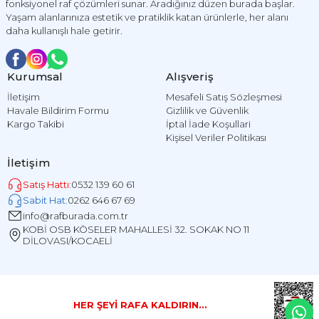
fonksiyonel raf çözümleri sunar. Aradığınız düzen burada başlar.
Yaşam alanlarınıza estetik ve pratiklik katan ürünlerle, her alanı
daha kullanışlı hale getirir.
Kurumsal
Alışveriş
İletişim
Mesafeli Satış Sözleşmesi
Havale Bildirim Formu
Gizlilik ve Güvenlik
Kargo Takibi
İptal İade Koşullari
Kişisel Veriler Politikası
İletişim
Satış Hattı:
0532 139 60 61
Sabit Hat:
0262 646 67 69
info@rafburada.com.tr
KOBİ OSB KÖSELER MAHALLESİ 32. SOKAK NO 11
DİLOVASI/KOCAELİ
HER ŞEYİ RAFA KALDIRIN...