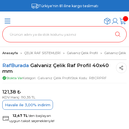
Türkiye'nin 81 iline kargo teslimatı
Anasayfa
ÇELİK RAF SİSTEMLERİ
Galvaniz Çelik Profil
Galvaniz Çelik 
RafBurada
Galvaniz Çelik Raf Profil 40x40
mm
Galvaniz Çelik Profil
RBCRPRF
Stokta Var
Kategori
Stok Kodu
121,38 ₺
KDV Hariç: 110,35 TL
Havale ile 3,00% indirim
12,47 TL
’den başlayan
uygun taksit seçenekleriyle!