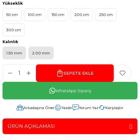
Yükseklik
50 cm
100 cm
150 cm
200 cm
250 cm
300 cm
Kalınlık
1.50 mm
2.00 mm
SEPETE EKLE
WhatsApp Sipariş
Arkadaşına Öner
Yazdır
Yorum Yaz
Karşılaştır
ÜRÜN AÇIKLAMASI