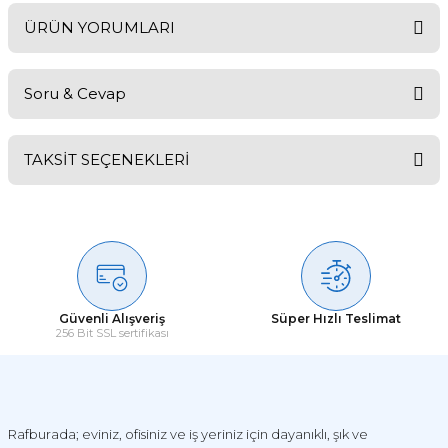
ÜRÜN YORUMLARI
Soru & Cevap
Bu ürüne ilk yorumu siz yapın!
TAKSİT SEÇENEKLERİ
Yorum Yaz
Ürün hakkında henüz soru sorulmamış.
Soru Sor
Güvenli Alışveriş
Süper Hızlı Teslimat
256 Bit SSL sertifikası
Rafburada; eviniz, ofisiniz ve iş yeriniz için dayanıklı, şık ve