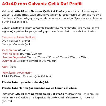
40x40 mm Galvaniz Çelik Raf Profili
Rafburada
40x40 mm Galvaniz Çelik Raf Profili
; çelik raf sistemlerinin taşıyıcı
yapısını güçlendirmek, uzun ömürlü ve sağlam raf çözümleri oluşturmak amacıyla
üretilmiştir. Dayanıklı yapısı sayesinde depo, arşiv, market, atölye ve stok alanlarında
güvenle kullanılabilir.
Galvaniz kaplama yüzeyi sayesinde paslanmaya ve korozyona karşı yüksek direnç
sağlar. Ağır yüklere karşı dayanıklı yapısı ile raf sistemlerinizin stabilitesini artırır.
Malzeme ve Teknik Özellikler
Ürün Tipi: Çelik Raf Profil
Materyal: Galvaniz Çelik
Profil Ölçüsü:
40 x 40 mm
Profil Kalınlığı:
1,50 mm / 2,00 mm
Uzunluk Seçenekleri:
50 cm – 100 cm – 150 cm – 200 cm – 250 cm – 300 cm
Uyumluluk:
Çelik raf sistemleri ile uyumludur
Adet:
1 Adet
Paket İçeriği ve Gönderim
1 Adet 40x40 mm Galvaniz Çelik Raf Profil
Plastik taban pakete dahil değildir.
Plastik tabanlar mağazamızdan ayrıca temin edilebilir.
Rafburada
40x40 mm Galvaniz Çelik Raf Profili
; sağlam yapısı, uzun ömürlü
kullanımı ve yüksek taşıma kapasitesi ile profesyonel raf sistemleri için ideal bir
çözümdür.