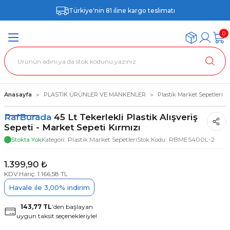
Türkiye'nin 81 iline kargo teslimatı
0
Anasayfa
PLASTİK ÜRÜNLER VE MANKENLER
Plastik Market Sepetleri
RafBurada
45 Lt Tekerlekli Plastik Alışveriş
Sepeti - Market Sepeti Kırmızı
Plastik Market Sepetleri
RBMES400L-2
Stokta Yok
Kategori
Stok Kodu
1.399,90 ₺
KDV Hariç: 1.166,58 TL
Havale ile 3,00% indirim
143,77 TL
’den başlayan
uygun taksit seçenekleriyle!