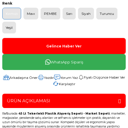
Renk
Kırmızı
Mavı
PEMBE
Sarı
Siyah
Turuncu
Yeşil
Gelince Haber Ver
WhatsApp Sipariş
Fiyatı Düşünce Haber Ver
Arkadaşına Öner
Yazdır
Yorum Yaz
Karşılaştır
ÜRÜN AÇIKLAMASI
Rafburada
45 Lt Tekerlekli Plastik Alışveriş Sepeti - Market Sepeti
; marketler,
mağazalar, perakende satış alanları ve self-servis işletmeler için pratik, dayanıklı ve
uzun ömürlü bir taşıma çözümü sunar. Kompakt ölçüleri ve ergonomik yapısı
sayesinde müşterilerin alışveriş sırasında ürünlerini rahatlıkla taşımasına yardımcı