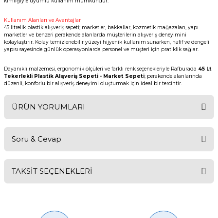
kimliğiyle uyumlu kullanım mümkündür.
Kullanım Alanları ve Avantajlar
45 litrelik plastik alışveriş sepeti; marketler, bakkallar, kozmetik mağazaları, yapı
marketler ve benzeri perakende alanlarda müşterilerin alışveriş deneyimini
kolaylaştırır. Kolay temizlenebilir yüzeyi hijyenik kullanım sunarken, hafif ve dengeli
yapısı sayesinde günlük operasyonlarda personel ve müşteri için pratiklik sağlar.
Dayanıklı malzemesi, ergonomik ölçüleri ve farklı renk seçenekleriyle Rafburada
45 Lt
Tekerlekli Plastik Alışveriş Sepeti - Market Sepeti
; perakende alanlarında
düzenli, konforlu bir alışveriş deneyimi oluşturmak için ideal bir tercihtir.
ÜRÜN YORUMLARI
Soru & Cevap
Bu ürüne ilk yorumu siz yapın!
TAKSİT SEÇENEKLERİ
Yorum Yaz
Ürün hakkında henüz soru sorulmamış.
Soru Sor