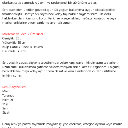
olurken, satış alanında düzenli ve profesyonel bir görünüm sağlar.
Sert plastikten üretilen gövdesi, günlük yoğun kullanıma uygun olacak şekilde
tasarlanmıştır. Hafif yapısı sayesinde kolay taşınabilir; sağlam formu ile dolu
haldeyken dahi formunu korur. Farklı renk seçenekleri, mağaza konseptine veya
marka renklerine uyum sağlama avantajı sunar.
Malzeme ve Teknik Özellikler
Genişlik : 25 cm
Yükseklik : 55 cm
Kulp Dahil Yükseklik : 85 cm
Uzunluk : 30 cm
Sert plastik yapısı, alışveriş sepetinin darbelere karşı dayanıklı olmasını sağlarken,
uzun süreli kullanımda çatlama ve deformasyon riskini azaltır. Ergonomik ölçüler,
hem elde taşımayı kolaylaştırır hem de raf ve kasa alanlarında düzenli istifleme
imkânı sunar.
Renk Seçenekleri
Mavi
Turuncu
Kırmızı
Yeşil
Sarı
Siyah
Geniş renk yelpazesi sayesinde mağaza içi yönlendirme, kategori ayrımı veya marka