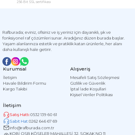
256 Bit SSL sertifikası
Rafburada; eviniz, ofisiniz ve iş yeriniz için dayanıklı, şık ve
fonksiyonel raf çözümleri sunar. Aradığınız düzen burada başlar.
Yaşam alanlarınıza estetik ve pratiklik katan ürünlerle, her alanı
daha kullanışlı hale getirir.
Kurumsal
Alışveriş
İletişim
Mesafeli Satış Sözleşmesi
Havale Bildirim Formu
Gizlilik ve Güvenlik
Kargo Takibi
İptal İade Koşullari
Kişisel Veriler Politikası
İletişim
Satış Hattı:
0532 139 60 61
Sabit Hat:
0262 646 67 69
info@rafburada.com.tr
KOBİ OSB KÖSELER MAHALLESİ 32. SOKAK NO 11