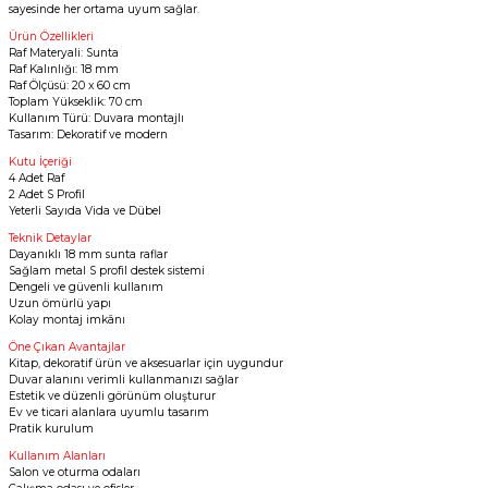
sayesinde her ortama uyum sağlar.
Ürün Özellikleri
Raf Materyali: Sunta
Raf Kalınlığı: 18 mm
Raf Ölçüsü: 20 x 60 cm
Toplam Yükseklik: 70 cm
Kullanım Türü: Duvara montajlı
Tasarım: Dekoratif ve modern
Kutu İçeriği
4 Adet Raf
2 Adet S Profil
Yeterli Sayıda Vida ve Dübel
Teknik Detaylar
Dayanıklı 18 mm sunta raflar
Sağlam metal S profil destek sistemi
Dengeli ve güvenli kullanım
Uzun ömürlü yapı
Kolay montaj imkânı
Öne Çıkan Avantajlar
Kitap, dekoratif ürün ve aksesuarlar için uygundur
Duvar alanını verimli kullanmanızı sağlar
Estetik ve düzenli görünüm oluşturur
Ev ve ticari alanlara uyumlu tasarım
Pratik kurulum
Kullanım Alanları
Salon ve oturma odaları