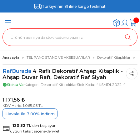
Türkiye'nin 81 iline kargo teslimatı
Anasayfa
TEL PANO STAND VE AKSESUARLAR
Dekoratif Kitaplıklar
4
RafBurada
4 Raflı Dekoratif Ahşap Kitaplık -
Ahşap Duvar Rafı, Dekoratif Raf Siyah
Dekoratif Kitaplıklar
4KSMDL2022-4
Stokta Var
Kategori
Stok Kodu
1.171,56 ₺
KDV Hariç: 1.065,05 TL
Havale ile 3,00% indirim
120,32 TL
’den başlayan
uygun taksit seçenekleriyle!