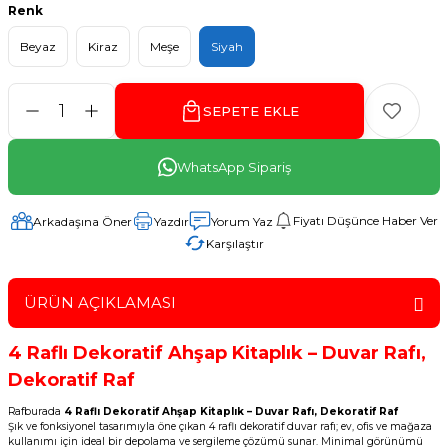
Renk
Beyaz
Kiraz
Meşe
Siyah
SEPETE EKLE
WhatsApp Sipariş
Fiyatı Düşünce Haber Ver
Arkadaşına Öner
Yazdır
Yorum Yaz
Karşılaştır
ÜRÜN AÇIKLAMASI
4 Raflı Dekoratif Ahşap Kitaplık – Duvar Rafı,
Dekoratif Raf
Rafburada
4 Raflı Dekoratif Ahşap Kitaplık – Duvar Rafı, Dekoratif Raf
Şık ve fonksiyonel tasarımıyla öne çıkan 4 raflı dekoratif duvar rafı; ev, ofis ve mağaza
kullanımı için ideal bir depolama ve sergileme çözümü sunar. Minimal görünümü