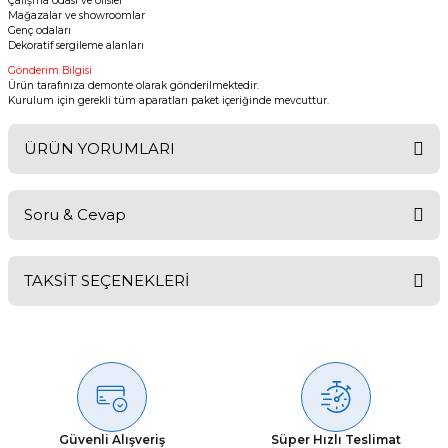
Çalışma odası ve ofisler
Mağazalar ve showroomlar
Genç odaları
Dekoratif sergileme alanları
Gönderim Bilgisi
Ürün tarafınıza demonte olarak gönderilmektedir.
Kurulum için gerekli tüm aparatları paket içeriğinde mevcuttur.
ÜRÜN YORUMLARI
Soru & Cevap
Bu ürüne ilk yorumu siz yapın!
TAKSİT SEÇENEKLERİ
Yorum Yaz
Ürün hakkında henüz soru sorulmamış.
Soru Sor
Güvenli Alışveriş
Süper Hızlı Teslimat