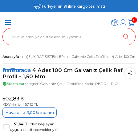
Türkiye'nin 81 iline kargo teslimatı
0
Anasayfa
ÇELİK RAF SİSTEMLERİ
Galvaniz Çelik Profil
4 Adet 100 Cm Ga
RafBurada
4 Adet 100 Cm Galvaniz Çelik Raf
Profil - 1,50 Mm
Galvaniz Çelik Profil
RBPR4LPK2
Stokta Var
Kategori
Stok Kodu
502,83 ₺
KDV Hariç: 457,12 TL
Havale ile 3,00% indirim
51,64 TL
’den başlayan
uygun taksit seçenekleriyle!