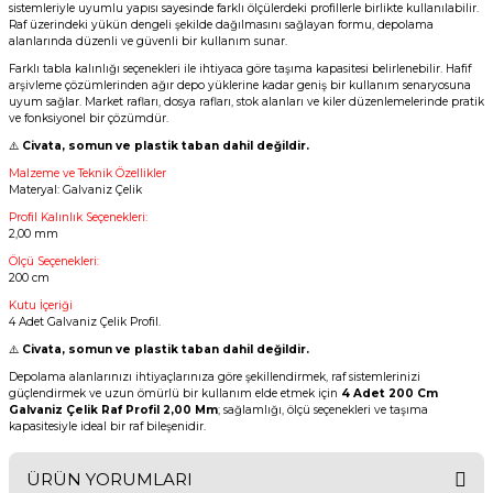
sistemleriyle uyumlu yapısı sayesinde farklı ölçülerdeki profillerle birlikte kullanılabilir.
Raf üzerindeki yükün dengeli şekilde dağılmasını sağlayan formu, depolama
alanlarında düzenli ve güvenli bir kullanım sunar.
Farklı tabla kalınlığı seçenekleri ile ihtiyaca göre taşıma kapasitesi belirlenebilir. Hafif
arşivleme çözümlerinden ağır depo yüklerine kadar geniş bir kullanım senaryosuna
uyum sağlar. Market rafları, dosya rafları, stok alanları ve kiler düzenlemelerinde pratik
ve fonksiyonel bir çözümdür.
⚠️
Civata, somun ve plastik taban dahil değildir.
Malzeme ve Teknik Özellikler
Materyal: Galvaniz Çelik
Profil Kalınlık Seçenekleri:
2,00 mm
Ölçü Seçenekleri:
200 cm
Kutu İçeriği
4 Adet Galvaniz Çelik Profil.
⚠️
Civata, somun ve plastik taban dahil değildir.
Depolama alanlarınızı ihtiyaçlarınıza göre şekillendirmek, raf sistemlerinizi
güçlendirmek ve uzun ömürlü bir kullanım elde etmek için
4 Adet 200 Cm
Galvaniz Çelik Raf Profil 2,00 Mm
; sağlamlığı, ölçü seçenekleri ve taşıma
kapasitesiyle ideal bir raf bileşenidir.
ÜRÜN YORUMLARI