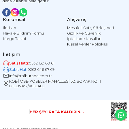
daha kullanışlı hale getirir.
Kurumsal
Alışveriş
İletişim
Mesafeli Satış Sözleşmesi
Havale Bildirim Formu
Gizlilik ve Güvenlik
Kargo Takibi
İptal İade Koşullari
Kişisel Veriler Politikası
İletişim
Satış Hattı:
0532 139 60 61
Sabit Hat:
0262 646 67 69
info@rafburada.com.tr
KOBİ OSB KÖSELER MAHALLESİ 32. SOKAK NO 11
DİLOVASI/KOCAELİ
HER ŞEYİ RAFA KALDIRIN...
2025 © Tüm hakları saklıdır. Kredi kartı