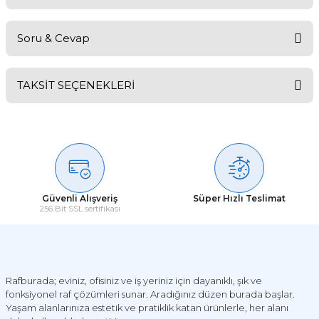
Soru & Cevap
Bu ürüne ilk yorumu siz yapın!
TAKSİT SEÇENEKLERİ
Yorum Yaz
Ürün hakkında henüz soru sorulmamış.
Soru Sor
Güvenli Alışveriş
Süper Hızlı Teslimat
256 Bit SSL sertifikası
Rafburada; eviniz, ofisiniz ve iş yeriniz için dayanıklı, şık ve
fonksiyonel raf çözümleri sunar. Aradığınız düzen burada başlar.
Yaşam alanlarınıza estetik ve pratiklik katan ürünlerle, her alanı