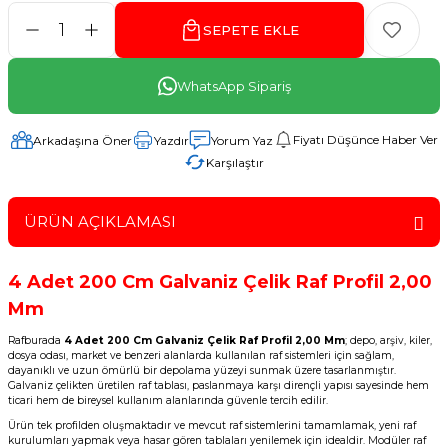
SEPETE EKLE
WhatsApp Sipariş
Fiyatı Düşünce Haber Ver
Arkadaşına Öner
Yazdır
Yorum Yaz
Karşılaştır
ÜRÜN AÇIKLAMASI
4 Adet 200 Cm Galvaniz Çelik Raf Profil 2,00
Mm
Rafburada
4 Adet 200 Cm Galvaniz Çelik Raf Profil 2,00 Mm
; depo, arşiv, kiler,
dosya odası, market ve benzeri alanlarda kullanılan raf sistemleri için sağlam,
dayanıklı ve uzun ömürlü bir depolama yüzeyi sunmak üzere tasarlanmıştır.
Galvaniz çelikten üretilen raf tablası, paslanmaya karşı dirençli yapısı sayesinde hem
ticari hem de bireysel kullanım alanlarında güvenle tercih edilir.
Ürün tek profilden oluşmaktadır ve mevcut raf sistemlerini tamamlamak, yeni raf
kurulumları yapmak veya hasar gören tablaları yenilemek için idealdir. Modüler raf