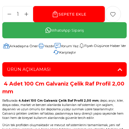
SEPETE EKLE
WhatsApp Sipariş
Fiyatı Düşünce Haber Ver
Arkadaşına Öner
Yazdır
Yorum Yaz
Karşılaştır
ÜRÜN AÇIKLAMASI
4 Adet 100 Cm Galvaniz Çelik Raf Profil 2,00
mm
Rafburada
4 Adet 100 Cm Galvaniz Çelik Raf Profil 2,00 mm
; depo, arşiv, kiler,
dosya odası, market ve benzeri alanlarda kullanılan raf sistemleri için sağlam,
dayanıklı ve uzun ömürlü bir depolama yüzeyi sunmak üzere tasarlanmıştır.
Galvaniz çelikten üretilen raf tablası, paslanmaya karşı dirençli yapısı sayesinde hem
ticari hem de bireysel kullanım alanlarında güvenle tercih edilir.
Ürün tek profilden oluşmaktadır ve mevcut raf sistemlerini tamamlamak, yeni raf