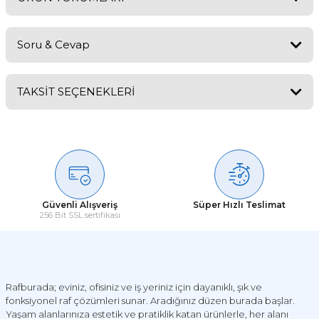
Soru & Cevap
Bu ürüne ilk yorumu siz yapın!
TAKSİT SEÇENEKLERİ
Yorum Yaz
Ürün hakkında henüz soru sorulmamış.
Soru Sor
Güvenli Alışveriş
Süper Hızlı Teslimat
256 Bit SSL sertifikası
Rafburada; eviniz, ofisiniz ve iş yeriniz için dayanıklı, şık ve
fonksiyonel raf çözümleri sunar. Aradığınız düzen burada başlar.
Yaşam alanlarınıza estetik ve pratiklik katan ürünlerle, her alanı