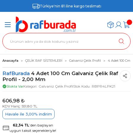
Türkiye'nin 81 iline kargo teslimatı
Anasayfa
ÇELİK RAF SİSTEMLERİ
Galvaniz Çelik Profil
4 Adet 100 Cm G
RafBurada
4 Adet 100 Cm Galvaniz Çelik Raf
Profil - 2,00 Mm
Galvaniz Çelik Profil
RBPR4LPK21
Stokta Var
Kategori
Stok Kodu
606,98 ₺
KDV Hariç: 551,80 TL
Havale ile 3,00% indirim
62,34 TL
’den başlayan
uygun taksit seçenekleriyle!