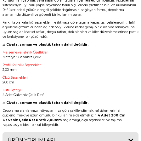
kurulumları yapmak veya hasar gören tablaları yenilemek için idealdir. Modüler raf
sistemleriyle uyumlu yapısı sayesinde farklı ölçülerdeki profillerle birlikte kullanılabilir.
Raf üzerindeki yükün dengeli şekilde dağılmasını sağlayan formu, depolama
alanlarında düzenli ve güvenli bir kullanım sunar.
Farklı tabla kalınlığı seçenekleri ile ihtiyaca göre taşıma kapasitesi belirlenebilir. Hafif
arşivleme çözümlerinden ağır depo yüklerine kadar geniş bir kullanım senaryosuna
uyum sağlar. Market rafları, dosya rafları, stok alanları ve kiler düzenlemelerinde pratik
ve fonksiyonel bir çözümdür.
⚠️
Civata, somun ve plastik taban dahil değildir.
Malzeme ve Teknik Özellikler
Materyal: Galvaniz Çelik
Profil Kalınlık Seçenekleri:
2,00 mm
Ölçü Seçenekleri:
200 cm
Kutu İçeriği
4 Adet Galvaniz Çelik Profil.
⚠️
Civata, somun ve plastik taban dahil değildir.
Depolama alanlarınızı ihtiyaçlarınıza göre şekillendirmek, raf sistemlerinizi
güçlendirmek ve uzun ömürlü bir kullanım elde etmek için
4 Adet 200 Cm
Galvaniz Çelik Raf Profil 2,00mm
; sağlamlığı, ölçü seçenekleri ve taşıma
kapasitesiyle ideal bir raf bileşenidir.
ÜRÜN YORUMLARI