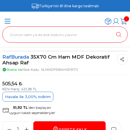
Türkiye'nin 81 iline kargo teslimatı
RafBurada
35X70 Cm Ham MDF Dekoratif
Ahsap Raf
SLHMDFRBAHSPR70
Stokta Var
Stok Kodu
505,54 ₺
KDV Hariç: 421,28 TL
Havale ile 3,00% indirim
51,92 TL
’den başlayan
uygun taksit seçenekleriyle!
SEPETE EKLE