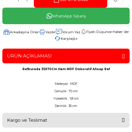
WhatsApp Sipariş
Fiyatı Düşünce Haber Ver
Arkadaşına Öner
Yazdır
Yorum Yaz
Karşılaştır
ÜRÜN AÇIKLAMASI
Rafburada 35X70Cm Ham MDF Dekoratif Ahsap Raf
Materyal : MDF
Genişlik : 70 cm
Yükseklik : 1,8 cm
Derinlik : 35 cm
Kargo ve Teslimat