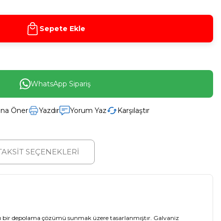
Sepete Ekle
WhatsApp Sipariş
ına Öner
Yazdır
Yorum Yaz
Karşılaştır
TAKSİT SEÇENEKLERİ
ürlü bir depolama çözümü sunmak üzere tasarlanmıştır. Galvaniz