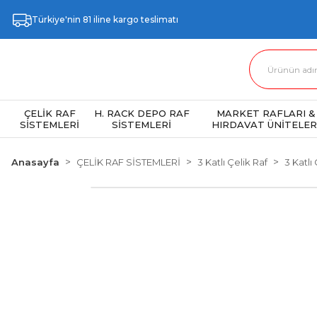
Türkiye'nin 81 iline kargo teslimatı
ÇELİK RAF
H. RACK DEPO RAF
MARKET RAFLARI &
SİSTEMLERİ
SİSTEMLERİ
HIRDAVAT ÜNİTELER
Anasayfa
ÇELİK RAF SİSTEMLERİ
3 Katlı Çelik Raf
3 Katlı