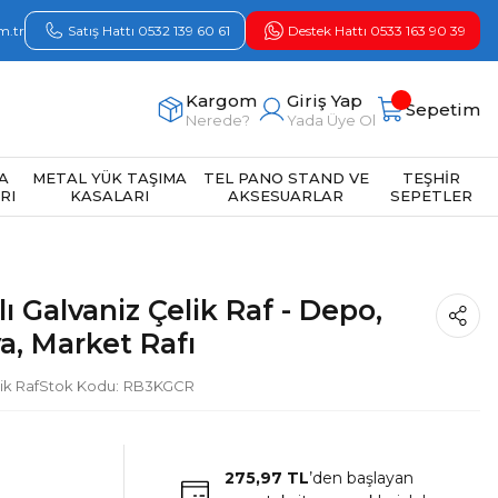
m.tr
Satış Hattı 0532 139 60 61
Destek Hattı 0533 163 90 39
Kargom
Giriş Yap
Sepetim
Nerede?
Yada Üye Ol
A
METAL YÜK TAŞIMA
TEL PANO STAND VE
TEŞHİR
RI
KASALARI
AKSESUARLAR
SEPETLER
lı Galvaniz Çelik Raf - Depo,
ya, Market Rafı
lik Raf
Stok Kodu
RB3KGCR
275,97 TL
’den başlayan