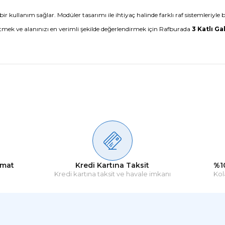
 kullanım sağlar. Modüler tasarımı ile ihtiyaç halinde farklı raf sistemleriyle birl
ek ve alanınızı en verimli şekilde değerlendirmek için Rafburada
3 Katlı Ga
Ürün hakkında henüz soru sorulmamış.
Bu ürüne ilk yorumu siz yapın!
Yorum Yaz
Soru Sor
imat
Kredi Kartına Taksit
%1
Kredi kartına taksit ve havale imkanı
Kol