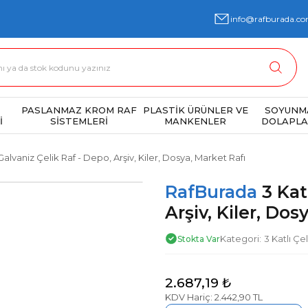
info@rafburada.co
PASLANMAZ KROM RAF
PLASTİK ÜRÜNLER VE
SOYUNM
İ
SİSTEMLERİ
MANKENLER
DOLAPLA
 Galvaniz Çelik Raf - Depo, Arşiv, Kiler, Dosya, Market Rafı
RafBurada
3 Kat
Arşiv, Kiler, Dos
Kategori
3 Katlı Çe
Stokta Var
2.687,19 ₺
KDV Hariç: 2.442,90 TL