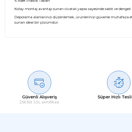
4 Adet Plastik Taban
Kolay montaj avantajı sunan civatalı yapısı sayesinde sabit ve dengeli bir
Depolama alanlarınızı düzenlemek, ürünlerinizi güvenle muhafaza etm
sunan ideal bir çözümdür.
Güvenli Alışveriş
Süper Hızlı Tesl
256 Bit SSL sertifikası