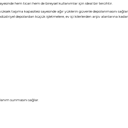
ayesinde hem ticari hem de bireysel kullanımlar için ideal bir tercihtir.
üksek taşıma kapasitesi sayesinde ağır yüklerin güvenle depolanmasını sağlar. F
 Endüstriyel depolardan küçük işletmelere, ev içi kilerlerden arşiv alanlarına kada
llanım sunmasını sağlar.