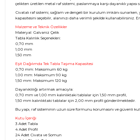
çelikten üretilen metal raf sistemi, paslanmaya karşı dayanıklı yapısı s
Civatalı raf sistemi, sağlam ve dengeli bir kurulum imkânı sunarken, y
kapasitesini seçebilir, alanınızı daha verimli şekilde kullanabilirsiniz.
Malzeme ve Teknik Özellikler
Materyal: Galvaniz Çelik
Tabla Kalınlık Seçenekleri:
0,70 mm
1,00 mm
1,50 mm
Eşit Dağılımda Tek Tabla Taşıma Kapasitesi
0,70 mm: Maksimum 60 kg
1,00 mm: Maksimum 90 kg
1,50 mm: Maksimum 120 kg
Dayanıklılığı artırmak amacıyla:
0,70 mm ve 1,00 mm kalınlıktaki tablalar için 1,50 mm profil,
1,50 mm kalınlıktaki tablalar için 2,00 mm profil gönderilmektedir.
Bu yapı, raf sisteminin uzun süre formunu korumasını ve güvenli ku
Kutu İçeriği
3 Adet Tabla
4 Adet Profil
24 Adet Civata ve Somun