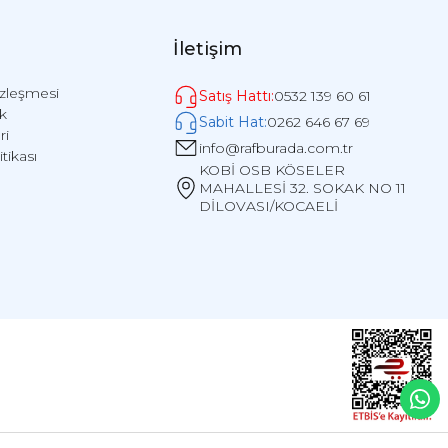
İletişim
özleşmesi
Satış Hattı:
0532 139 60 61
ik
Sabit Hat:
0262 646 67 69
ri
info@rafburada.com.tr
itikası
KOBİ OSB KÖSELER
MAHALLESİ 32. SOKAK NO 11
DİLOVASI/KOCAELİ