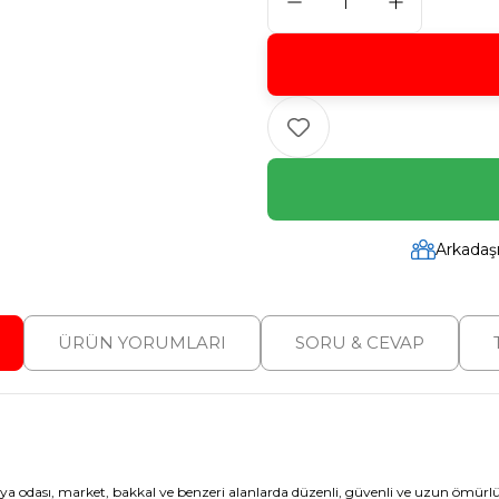
Arkadaş
ÜRÜN YORUMLARI
SORU & CEVAP
 dosya odası, market, bakkal ve benzeri alanlarda düzenli, güvenli ve uzun öm