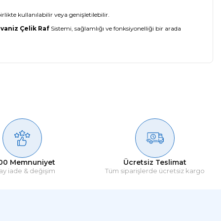
ikte kullanılabilir veya genişletilebilir.
lvaniz Çelik Raf
Sistemi, sağlamlığı ve fonksiyonelliği bir arada
00 Memnuniyet
Ücretsiz Teslimat
ay iade & değişim
Tüm siparişlerde ücretsiz kargo