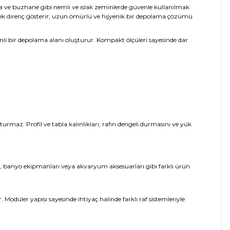
a ve buzhane gibi nemli ve ıslak zeminlerde güvenle kullanılmak
sek direnç gösterir; uzun ömürlü ve hijyenik bir depolama çözümü
enli bir depolama alanı oluşturur. Kompakt ölçüleri sayesinde dar
az. Profil ve tabla kalınlıkları, rafın dengeli durmasını ve yük
ri, banyo ekipmanları veya akvaryum aksesuarları gibi farklı ürün
odüler yapısı sayesinde ihtiyaç halinde farklı raf sistemleriyle