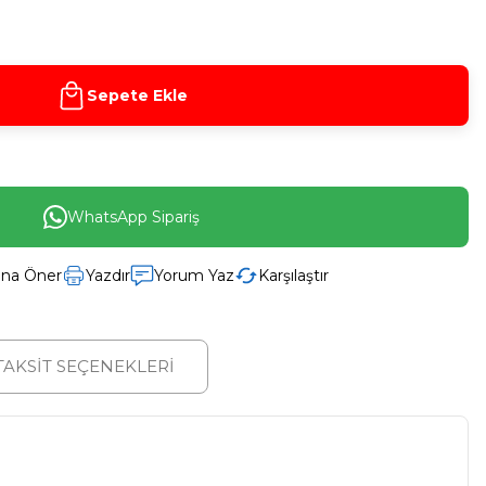
Sepete Ekle
WhatsApp Sipariş
ına Öner
Yazdır
Yorum Yaz
Karşılaştır
TAKSİT SEÇENEKLERİ