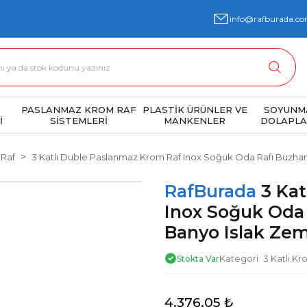
info@rafburada.co
PASLANMAZ KROM RAF
PLASTİK ÜRÜNLER VE
SOYUNM
İ
SİSTEMLERİ
MANKENLER
DOLAPLA
 Raf
3 Katlı Duble Paslanmaz Krom Raf Inox Soğuk Oda Rafı Buzhan
RafBurada
3 Ka
Inox Soğuk Oda 
Banyo Islak Zem
Kategori
3 Katlı Kr
Stokta Var
4.376,05 ₺