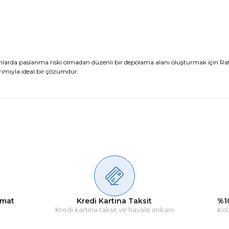
nlarda paslanma riski olmadan düzenli bir depolama alanı oluşturmak için R
arımıyla ideal bir çözümdür.
Ürün hakkında henüz soru sorulmamış.
Bu ürüne ilk yorumu siz yapın!
Yorum Yaz
Soru Sor
imat
Kredi Kartına Taksit
%1
Kredi kartına taksit ve havale imkanı
Kol