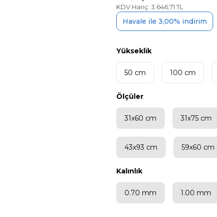
KDV Hariç: 3.646,71 TL
Havale ile 3,00% indirim
Yükseklik
50 cm
100 cm
Ölçüler
31x60 cm
31x75 cm
43x93 cm
59x60 cm
Kalınlık
0.70 mm
1.00 mm