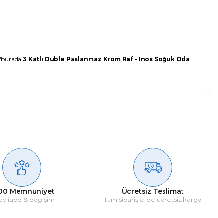
afburada
3 Katlı Duble Paslanmaz Krom Raf - Inox Soğuk Oda
00 Memnuniyet
Ücretsiz Teslimat
ay iade & değişim
Tüm siparişlerde ücretsiz kargo