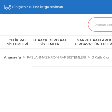
Türkiye'nin 81 iline kargo teslimatı
ÇELİK RAF
H. RACK DEPO RAF
MARKET RAFLARI &
SİSTEMLERİ
SİSTEMLERİ
HIRDAVAT ÜNİTELER
Anasayfa
PASLANMAZ KROM RAF SİSTEMLERİ
3 Katlı Krom