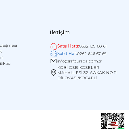
İletişim
özleşmesi
Satış Hattı:
0532 139 60 61
ik
Sabit Hat:
0262 646 67 69
ri
info@rafburada.com.tr
itikası
KOBİ OSB KÖSELER
MAHALLESİ 32. SOKAK NO 11
DİLOVASI/KOCAELİ