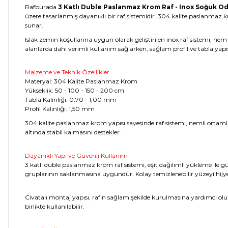
Rafburada
3 Katlı Duble Paslanmaz Krom Raf - Inox Soğuk Od
üzere tasarlanmış dayanıklı bir raf sistemidir. 304 kalite paslanma
sunar.
Islak zemin koşullarına uygun olarak geliştirilen inox raf sistemi, he
alanlarda dahi verimli kullanım sağlarken, sağlam profil ve tabla yapı
Malzeme ve Teknik Özellikler
Materyal: 304 Kalite Paslanmaz Krom
Yükseklik: 50 - 100 - 150 - 200 cm
Tabla Kalınlığı: 0,70 - 1,00 mm
Profil Kalınlığı: 1,50 mm
304 kalite paslanmaz krom yapısı sayesinde raf sistemi, nemli ortaml
altında stabil kalmasını destekler.
Dayanıklı Yapı ve Güvenli Kullanım
3 katlı duble paslanmaz krom raf sistemi, eşit dağılımlı yükleme ile 
gruplarının saklanmasına uygundur. Kolay temizlenebilir yüzeyi hijye
Civatalı montaj yapısı, rafın sağlam şekilde kurulmasına yardımcı olur
birlikte kullanılabilir.