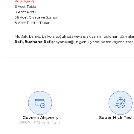
Kutu İçeriği
6 Adet Tabla
8 Adet Profil
36 Adet Civata ve Somun
8 Adet Plastik Taban
Mutfak, banyo, balkon, soğuk oda veya ıslak zemin bulunan tüm ala
Rafı, Buzhane Rafı;
dayanıklılığı, hijyenik yapısı ve fonksiyonel tas
Güvenli Alışveriş
Süper Hızlı Tesl
256 Bit SSL sertifikası