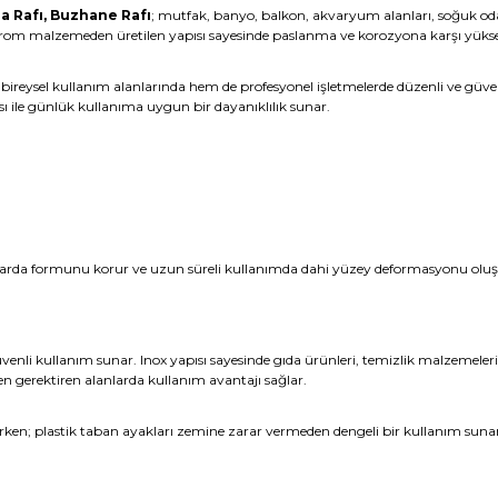
a Rafı, Buzhane Rafı
; mutfak, banyo, balkon, akvaryum alanları, soğuk od
z krom malzemeden üretilen yapısı sayesinde paslanma ve korozyona karşı yük
m bireysel kullanım alanlarında hem de profesyonel işletmelerde düzenli ve güv
sı ile günlük kullanıma uygun bir dayanıklılık sunar.
arda formunu korur ve uzun süreli kullanımda dahi yüzey deformasyonu oluşturm
güvenli kullanım sunar. Inox yapısı sayesinde gıda ürünleri, temizlik malzemele
n gerektiren alanlarda kullanım avantajı sağlar.
ken; plastik taban ayakları zemine zarar vermeden dengeli bir kullanım sunar. M