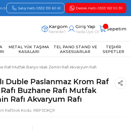
m.tr
Satış Hattı 0532 139 60 61
Destek Hattı 0533 163 90 39
Kargom
Giriş Yap
Sepetim
Nerede?
Yada Üye Ol
A
METAL YÜK TAŞIMA
TEL PANO STAND VE
TEŞHİR
RI
KASALARI
AKSESUARLAR
SEPETLER
e Rafı Mutfak Banyo Islak Zemin Rafı Akvaryum Rafı
tlı Duble Paslanmaz Krom Raf
Rafı Buzhane Rafı Mutfak
in Rafı Akvaryum Rafı
om Raf
Stok Kodu
RBP3DKÇR