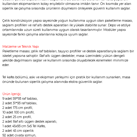
kullanılan ekipmanların kolay erişilebilir olmasına imkân tanır. Ön kısımda yer alan
siperlik ise çalışma sırasında ürünlerin düşmesini önleyerek güvenli kullanım sağlar.
Çelik konstrüksiyon yapısı sayesinde yoğun kullanıma uygun olan paketleme masası,
sağlam profilleri ve raf altı destek aparatları ile yüksek stabilite sunar. Depo ve atölye
ortamlarında uzun süreli kullanıma uygun olarak tasarlanmıştır. Modüler yapısı
sayesinde farklı çalışma alanlarına kolayca uyum sağlar.
Malzeme ve Teknik Yapı
Paketleme masası; çelik raf tablaları, taşıyıcı profiller ve destek aparatlarıyla sağlam bir
iskelet yapısına sahiptir. Raf altı üçgen destekler, masa üzerindeki yükün dengeli
şekilde dağılmasını sağlar ve kullanım sırasında oluşabilecek esnemeleri minimize
eder.
Tel kafes bölümü, askı ve ekipman yerleşimi için pratik bir kullanım sunarken, masa
önünde bulunan siperlik çalışma alanında ekstra güvenlik sağlar.
Ürün İçeriği;
9 adet 59*93 raf tablası,
2 adet 31*93 raf tablası,
2 adet 175 cm profil,
10 adet 100 cm profil,
2 adet 25 cm profil,
2 adet Raf altı üçgen destek aparatı,
1 adet 45x93 cm 5x5 Tel Kafes,
2 adet 45 cm siperlik
92 adet civata somun,