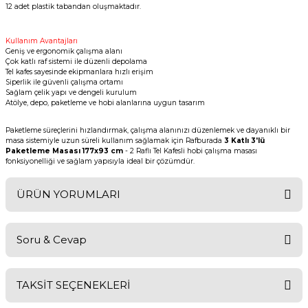
12 adet plastik tabandan oluşmaktadır.
Kullanım Avantajları
Geniş ve ergonomik çalışma alanı
Çok katlı raf sistemi ile düzenli depolama
Tel kafes sayesinde ekipmanlara hızlı erişim
Siperlik ile güvenli çalışma ortamı
Sağlam çelik yapı ve dengeli kurulum
Atölye, depo, paketleme ve hobi alanlarına uygun tasarım
Paketleme süreçlerini hızlandırmak, çalışma alanınızı düzenlemek ve dayanıklı bir
masa sistemiyle uzun süreli kullanım sağlamak için Rafburada
3 Katlı 3'lü
Paketleme Masası 177x93 cm
- 2 Raflı Tel Kafesli hobi çalışma masası
fonksiyonelliği ve sağlam yapısıyla ideal bir çözümdür.
ÜRÜN YORUMLARI
Soru & Cevap
Bu ürüne ilk yorumu siz yapın!
TAKSİT SEÇENEKLERİ
Yorum Yaz
Ürün hakkında henüz soru sorulmamış.