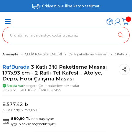
Türkiye'nin 81 iline kargo teslimatı
Anasayfa
ÇELİK RAF SİSTEMLERİ
Çelik paketleme Masaları
3 Katlı 3'l
RafBurada
3 Katlı 3'lü Paketleme Masası
177x93 cm - 2 Raflı Tel Kafesli , Atölye,
Depo, Hobi Çalışma Masası
Çelik paketleme Masaları
Stokta Var
Kategori
RBTKFS3LÜPKTLMMSS
Stok Kodu
8.577,42 ₺
KDV Hariç: 7.797,65 TL
880,90 TL
’den başlayan
uygun taksit seçenekleriyle!