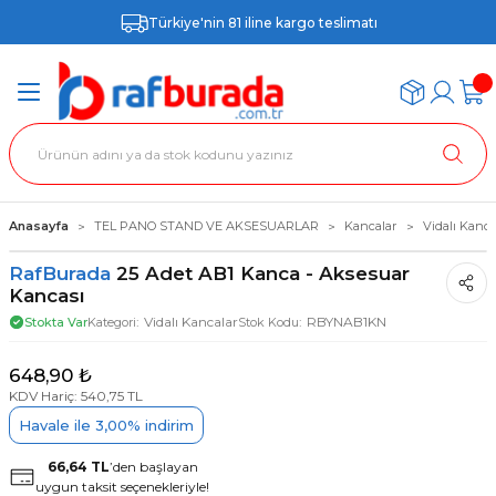
Türkiye'nin 81 iline kargo teslimatı
Anasayfa
TEL PANO STAND VE AKSESUARLAR
Kancalar
Vidalı Kanca
RafBurada
25 Adet AB1 Kanca - Aksesuar
Kancası
Vidalı Kancalar
RBYNAB1KN
Stokta Var
Kategori
Stok Kodu
648,90 ₺
KDV Hariç: 540,75 TL
Havale ile 3,00% indirim
66,64 TL
’den başlayan
uygun taksit seçenekleriyle!