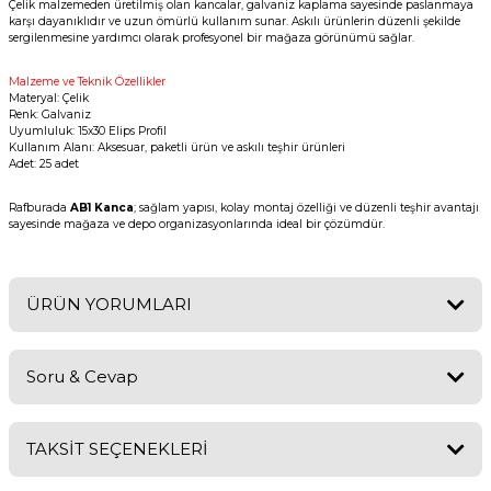
Çelik malzemeden üretilmiş olan kancalar, galvaniz kaplama sayesinde paslanmaya
karşı dayanıklıdır ve uzun ömürlü kullanım sunar. Askılı ürünlerin düzenli şekilde
sergilenmesine yardımcı olarak profesyonel bir mağaza görünümü sağlar.
Malzeme ve Teknik Özellikler
Materyal: Çelik
Renk: Galvaniz
Uyumluluk: 15x30 Elips Profil
Kullanım Alanı: Aksesuar, paketli ürün ve askılı teşhir ürünleri
Adet: 25 adet
Rafburada
AB1 Kanca
; sağlam yapısı, kolay montaj özelliği ve düzenli teşhir avantajı
sayesinde mağaza ve depo organizasyonlarında ideal bir çözümdür.
ÜRÜN YORUMLARI
Soru & Cevap
Bu ürüne ilk yorumu siz yapın!
TAKSİT SEÇENEKLERİ
Yorum Yaz
Ürün hakkında henüz soru sorulmamış.