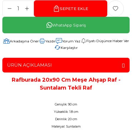
SEPETE EKLE
WhatsApp Sipariş
Fiyatı Düşünce Haber Ver
Arkadaşına Öner
Yazdır
Yorum Yaz
Karşılaştır
ÜRÜN AÇIKLAMASI
Rafburada 20x90 Cm Meşe Ahşap Raf -
Suntalam Tekli Raf
Genişlik: 90 cm
Yükseklik: 1.8 cm
Derinlik: 20 cm
Materyal: Suntalam