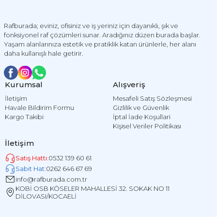
Rafburada; eviniz, ofisiniz ve iş yeriniz için dayanıklı, şık ve
fonksiyonel raf çözümleri sunar. Aradığınız düzen burada başlar.
Yaşam alanlarınıza estetik ve pratiklik katan ürünlerle, her alanı
daha kullanışlı hale getirir.
Kurumsal
Alışveriş
İletişim
Mesafeli Satış Sözleşmesi
Havale Bildirim Formu
Gizlilik ve Güvenlik
Kargo Takibi
İptal İade Koşullari
Kişisel Veriler Politikası
İletişim
Satış Hattı:
0532 139 60 61
Sabit Hat:
0262 646 67 69
info@rafburada.com.tr
KOBİ OSB KÖSELER MAHALLESİ 32. SOKAK NO 11
DİLOVASI/KOCAELİ