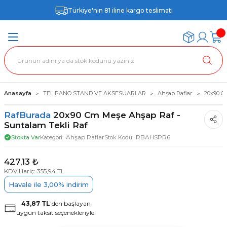
Türkiye'nin 81 iline kargo teslimatı
Anasayfa
TEL PANO STAND VE AKSESUARLAR
Ahşap Raflar
20x90 C
RafBurada
20x90 Cm Meşe Ahşap Raf -
Suntalam Tekli Raf
Ahşap Raflar
RBAHSPR6
Stokta Var
Kategori
Stok Kodu
427,13 ₺
KDV Hariç: 355,94 TL
Havale ile 3,00% indirim
43,87 TL
’den başlayan
uygun taksit seçenekleriyle!