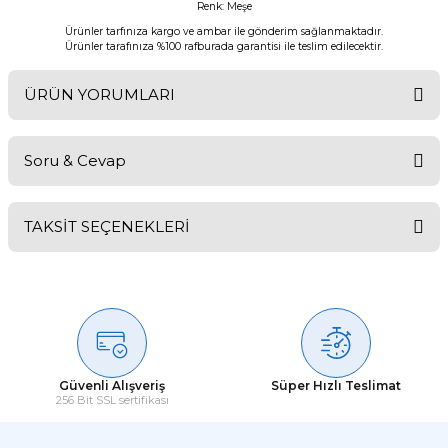
Renk: Meşe
Ürünler tarfınıza kargo ve ambar ile gönderim sağlanmaktadır.
Ürünler tarafınıza %100 rafburada garantisi ile teslim edilecektir.
ÜRÜN YORUMLARI
Soru & Cevap
Bu ürüne ilk yorumu siz yapın!
TAKSİT SEÇENEKLERİ
Yorum Yaz
Ürün hakkında henüz soru sorulmamış.
Soru Sor
Güvenli Alışveriş
Süper Hızlı Teslimat
256 Bit SSL sertifikası