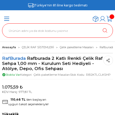
Türkiye'nin 81 iline kargo teslimatı
Anasayfa
ÇELİK RAF SİSTEMLERİ
Çelik paketleme Masaları
Rafburada 2
RafBurada
Rafburada 2 Katlı Renkli Çelik Raf
Sehpa 1,00 mm - Kurulum Seti Hediyeli -
Atölye, Depo, Ofis Sehpası
Çelik paketleme Masaları
RB2KTLCLKSHP
Stokta Var
Kategori
Stok Kodu
1.075,59 ₺
KDV Hariç: 977,81 TL
110,46 TL
’den başlayan
uygun taksit seçenekleriyle!
Yükseklik