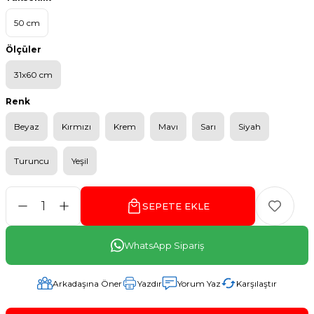
50 cm
Ölçüler
31x60 cm
Renk
Beyaz
Kırmızı
Krem
Mavı
Sarı
Siyah
Turuncu
Yeşil
SEPETE EKLE
WhatsApp Sipariş
Arkadaşına Öner
Yazdır
Yorum Yaz
Karşılaştır