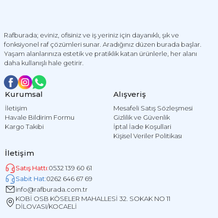
Rafburada; eviniz, ofisiniz ve iş yeriniz için dayanıklı, şık ve
fonksiyonel raf çözümleri sunar. Aradığınız düzen burada başlar.
Yaşam alanlarınıza estetik ve pratiklik katan ürünlerle, her alanı
daha kullanışlı hale getirir.
Kurumsal
Alışveriş
İletişim
Mesafeli Satış Sözleşmesi
Havale Bildirim Formu
Gizlilik ve Güvenlik
Kargo Takibi
İptal İade Koşullari
Kişisel Veriler Politikası
İletişim
Satış Hattı:
0532 139 60 61
Sabit Hat:
0262 646 67 69
info@rafburada.com.tr
KOBİ OSB KÖSELER MAHALLESİ 32. SOKAK NO 11
DİLOVASI/KOCAELİ