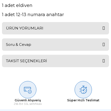
1 adet eldiven
1 adet 12-13 numara anahtar
ÜRÜN YORUMLARI
Soru & Cevap
Bu ürüne ilk yorumu siz yapın!
TAKSİT SEÇENEKLERİ
Yorum Yaz
Ürün hakkında henüz soru sorulmamış.
Soru Sor
Güvenli Alışveriş
Süper Hızlı Teslimat
256 Bit SSL sertifikası