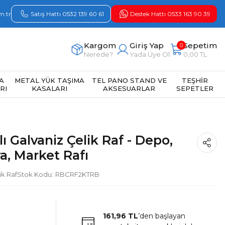
m.tr
Satış Hattı 0532 139 60 61
Destek Hattı 0533 163 90 39
Kargom
Giriş Yap
Sepetim
0
Nerede?
Yada Üye Ol
0,00 TL
A
METAL YÜK TAŞIMA
TEL PANO STAND VE
TEŞHİR
RI
KASALARI
AKSESUARLAR
SEPETLER
lı Galvaniz Çelik Raf - Depo,
ya, Market Rafı
ik Raf
Stok Kodu
RBCRF2KTRB
161,96 TL
’den başlayan