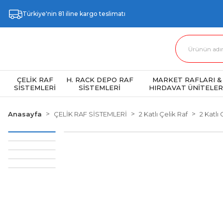
Türkiye'nin 81 iline kargo teslimatı
ÇELİK RAF
H. RACK DEPO RAF
MARKET RAFLARI &
SİSTEMLERİ
SİSTEMLERİ
HIRDAVAT ÜNİTELER
Anasayfa
ÇELİK RAF SİSTEMLERİ
2 Katlı Çelik Raf
2 Katlı