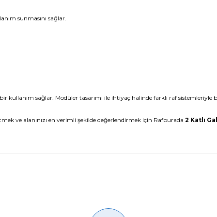
llanım sunmasını sağlar.
 kullanım sağlar. Modüler tasarımı ile ihtiyaç halinde farklı raf sistemleriyle birl
mek ve alanınızı en verimli şekilde değerlendirmek için Rafburada
2 Katlı Ga
Ürün hakkında henüz soru sorulmamış.