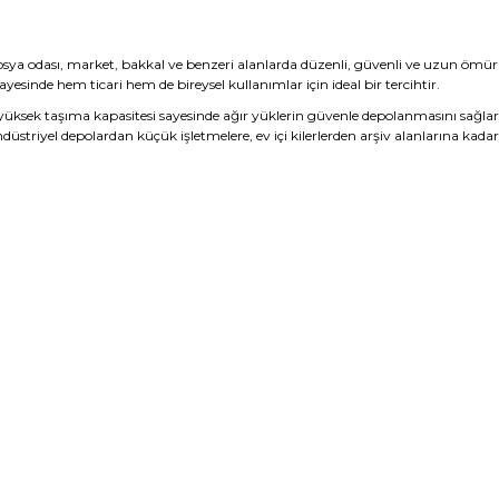
r, dosya odası, market, bakkal ve benzeri alanlarda düzenli, güvenli ve uzun 
ayesinde hem ticari hem de bireysel kullanımlar için ideal bir tercihtir.
üksek taşıma kapasitesi sayesinde ağır yüklerin güvenle depolanmasını sağlar. F
 Endüstriyel depolardan küçük işletmelere, ev içi kilerlerden arşiv alanlarına kada