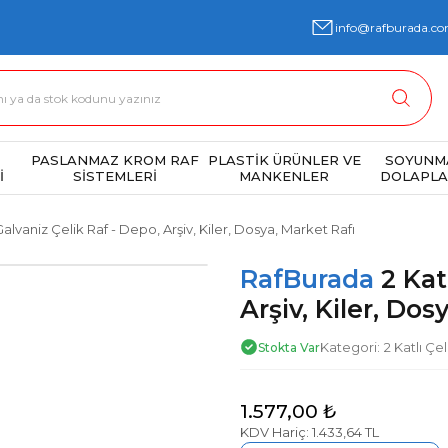
info@rafburada.co
PASLANMAZ KROM RAF
PLASTİK ÜRÜNLER VE
SOYUNM
İ
SİSTEMLERİ
MANKENLER
DOLAPLA
 Galvaniz Çelik Raf - Depo, Arşiv, Kiler, Dosya, Market Rafı
RafBurada
2 Kat
Arşiv, Kiler, Dos
Kategori
2 Katlı Çel
Stokta Var
1.577,00 ₺
KDV Hariç: 1.433,64 TL