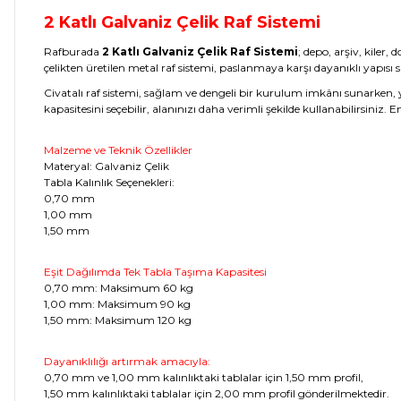
2 Katlı Galvaniz Çelik Raf Sistemi
Rafburada
2 Katlı Galvaniz Çelik Raf Sistemi
; depo, arşiv, kile
çelikten üretilen metal raf sistemi, paslanmaya karşı dayanıklı yapısı s
Civatalı raf sistemi, sağlam ve dengeli bir kurulum imkânı sunarken, y
kapasitesini seçebilir, alanınızı daha verimli şekilde kullanabilirsiniz.
Malzeme ve Teknik Özellikler
Materyal: Galvaniz Çelik
Tabla Kalınlık Seçenekleri:
0,70 mm
1,00 mm
1,50 mm
Eşit Dağılımda Tek Tabla Taşıma Kapasitesi
0,70 mm: Maksimum 60 kg
1,00 mm: Maksimum 90 kg
1,50 mm: Maksimum 120 kg
Dayanıklılığı artırmak amacıyla:
0,70 mm ve 1,00 mm kalınlıktaki tablalar için 1,50 mm profil,
1,50 mm kalınlıktaki tablalar için 2,00 mm profil gönderilmektedir.