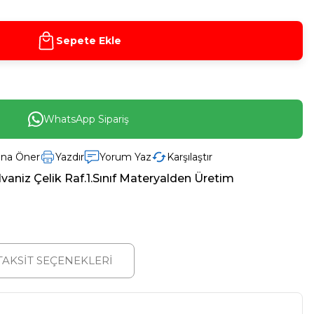
Sepete Ekle
WhatsApp Sipariş
ına Öner
Yazdır
Yorum Yaz
Karşılaştır
vaniz Çelik Raf.1.Sınıf Materyalden Üretim
TAKSİT SEÇENEKLERİ