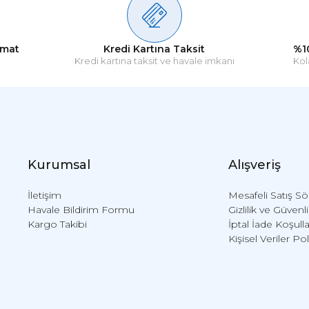
Soru Sor
gercekten harika.. Paketleme konusunda pek bir sıkıntı yasamamis olsam da karg
rseler.. Ama ben gercekten memnunum, ne zaman ihtiyac duysam tereddut e
imat
Kredi Kartına Taksit
%1
Kredi kartına taksit ve havale imkanı
Kol
Kurumsal
Alışveriş
İletişim
Mesafeli Satış S
Havale Bildirim Formu
Gizlilik ve Güvenl
Kargo Takibi
İptal İade Koşulla
Kişisel Veriler Pol