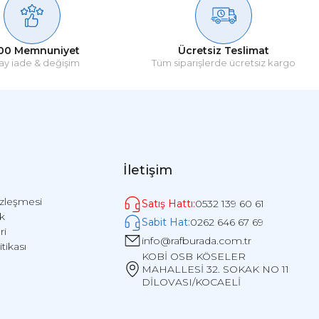
o firmalarinin tasima hoyratligini görünce keske diyorum
tmeden alir ve tavsiye ederim.
00 Memnuniyet
Ücretsiz Teslimat
ay iade & değişim
Tüm siparişlerde ücretsiz kargo
İletişim
özleşmesi
Satış Hattı:
0532 139 60 61
ik
Sabit Hat:
0262 646 67 69
ri
info@rafburada.com.tr
itikası
KOBİ OSB KÖSELER
MAHALLESİ 32. SOKAK NO 11
DİLOVASI/KOCAELİ