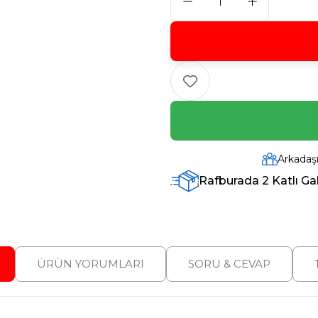
Arkadaş
Rafburada 2 Katlı Gal
ÜRÜN YORUMLARI
SORU & CEVAP