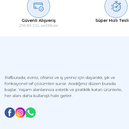
Ikinci alışverişim, ürünler oldukca kaliteli ve magaza iletisimi ise 
ambalajlama yonteminde daha güçlü bir secenek düşünüp oyle gonde
Güvenli Alışveriş
Süper Hızlı Tesl
Abdulkadir UYANIK | 26/06/2026 | 43x93 cm - 50 cm - 1.50 mm
256 Bit SSL sertifikası
Yorum Yaz
Rafburada; eviniz, ofisiniz ve iş yeriniz için dayanıklı, şık ve
fonksiyonel raf çözümleri sunar. Aradığınız düzen burada
başlar. Yaşam alanlarınıza estetik ve pratiklik katan ürünlerle,
her alanı daha kullanışlı hale getirir.