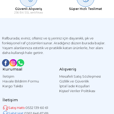
Güvenli Alışveriş
Süper Hızlı Teslimat
256 Bit SSL sertifikası
Rafburada; eviniz, ofisiniz ve iş yeriniz için dayanıklı, şık ve
fonksiyonel raf çözümleri sunar. Aradığınız düzen burada başlar.
Yaşam alanlarınıza estetik ve pratiklik katan ürünlerle, her alanı
daha kullanışlı hale getirir.
Kurumsal
Alışveriş
İletişim
Mesafeli Satış Sözleşmesi
Havale Bildirim Formu
Gizlilik ve Güvenlik
Kargo Takibi
İptal İade Koşullari
Kişisel Veriler Politikası
İletişim
Satış Hattı:
0532 139 60 61
Sabit Hat:
0262 646 67 69