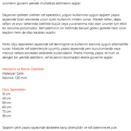
ürünlerin güvenli şekilde muhafaza edilmesini sağlar.
Dayanıklı çelikten üretilen raf siperatörü, yoğun kullanıma uygun sağlam yapısı
sayesinde ticari alanlarda uzun süreli kullanım imkânı sunar. Market rafları, depo
rafları ve arşiv raflarında özellikle küçük veya yuvarlanma riski olan ürünler için etkili
bir koruma çözümüdür. Raf sisteminin ön hattında bariyer görevi görerek hem ürün
kaybını hem de olası kazaları azaltır.
Farklı ölçü seçenekleri sayesinde raf derinliğine ve kullanım alanına uygun alternatifler
sunar. Modüler raf sistemleriyle uyumlu yapısı sayesinde yeni kurulumlarda veya
mevcut raflara sonradan eklenerek kullanılabilir. Pratik montaj yapısı ile hızlı ve
dengeli bir şekilde sabitlenir, raf düzenini bozmadan ekstra güvenlik sağlar.
Malzeme ve Teknik Özellikler
Materyal: Çelik
Kalınlık: 1,50 mm
Ölçü Seçenekleri:
31 cm
43 cm
59 cm
60 cm
75 cm
93 cm
Sağlam çelik yapısı sayesinde darbelere karşı dirençlidir ve raf sistemine ek yük