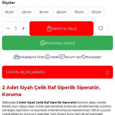
Ölçüler
31 cm
43 cm
59 cm
60 cm
75 cm
93 cm
SEPETE EKLE
WhatsApp Sipariş
Arkadaşına Öner
Yazdır
Yorum Yaz
Karşılaştır
ÜRÜN AÇIKLAMASI
2 Adet Siyah Çelik Raf Siperlik Siperatör,
Koruma
Rafburada
2 Adet Siyah Çelik Raf Siperlik Siperatör
,Koruma; depo, market,
bakkal, arşiv, dosya odası ve kiler gibi alanlarda kullanılan raf sistemlerinde ürünlerin
öne doğru kaymasını ve düşmesini önlemek amacıyla tasarlanmıştır. Raf ön yüzüne
monte edilen bu koruyucu siperlikler, hem düzeni korur hem de raf üzerindeki