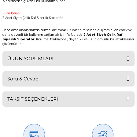
bindirmeden güvenli bir kullanım sunar.
Kutu İçeriği
2 Adet Siyah Çelik Raf Siperlik Siperatör
Depolama alanlarınızda düzeni artırmak, ürünlerin raflardan düşmesini önlemek ve
daha güvenli bir kullanım sağlamak için Rafburada
2 Adet Siyah Çelik Raf
Siperlik Siperatör
, Koruma; fonksiyonel, dayanıklı ve uzun ömürlü bir raf aksesuarı
çözümüdür.
ÜRÜN YORUMLARI
Soru & Cevap
Bu ürüne ilk yorumu siz yapın!
TAKSİT SEÇENEKLERİ
Yorum Yaz
Ürün hakkında henüz soru sorulmamış.
Soru Sor