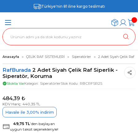
Türkiye'nin 81 iline kargo teslimatı
Anasayfa
ÇELİK RAF SİSTEMLERİ
Siperatörler
2 Adet Siyah Çelik Raf S
RafBurada
2 Adet Siyah Çelik Raf Siperlik -
Siperatör, Koruma
Siperatörler
RBCRFSR2S
Stokta Var
Kategori
Stok Kodu
484,39 ₺
KDV Hariç: 440,35 TL
Havale ile 3,00% indirim
49,75 TL
’den başlayan
uygun taksit seçenekleriyle!