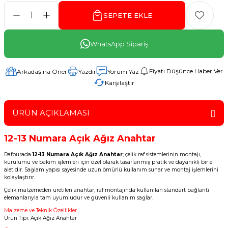
SEPETE EKLE
WhatsApp Sipariş
Fiyatı Düşünce Haber Ver
Arkadaşına Öner
Yazdır
Yorum Yaz
Karşılaştır
ÜRÜN AÇIKLAMASI
12-13 Numara Açık Ağız Anahtar
Rafburada
12-13 Numara Açık Ağız Anahtar
; çelik raf sistemlerinin montajı,
kurulumu ve bakım işlemleri için özel olarak tasarlanmış pratik ve dayanıklı bir el
aletidir. Sağlam yapısı sayesinde uzun ömürlü kullanım sunar ve montaj işlemlerini
kolaylaştırır.
Çelik malzemeden üretilen anahtar, raf montajında kullanılan standart bağlantı
elemanlarıyla tam uyumludur ve güvenli kullanım sağlar.
Malzeme ve Teknik Özellikler
Ürün Tipi: Açık Ağız Anahtar