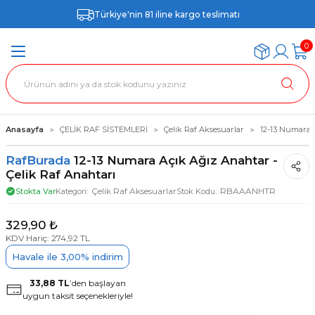
Türkiye'nin 81 iline kargo teslimatı
0
Anasayfa
ÇELİK RAF SİSTEMLERİ
Çelik Raf Aksesuarlar
12-13 Numara A
RafBurada
12-13 Numara Açık Ağız Anahtar -
Çelik Raf Anahtarı
Çelik Raf Aksesuarlar
RBAAANHTR
Stokta Var
Kategori
Stok Kodu
329,90 ₺
KDV Hariç: 274,92 TL
Havale ile 3,00% indirim
33,88 TL
’den başlayan
uygun taksit seçenekleriyle!