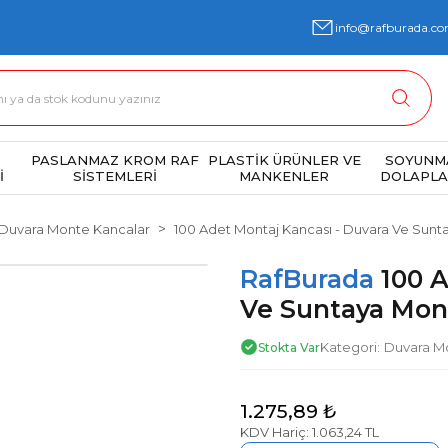
info@rafburada.co
PASLANMAZ KROM RAF
PLASTİK ÜRÜNLER VE
SOYUNM
İ
SİSTEMLERİ
MANKENLER
DOLAPLA
Duvara Monte Kancalar
100 Adet Montaj Kancası - Duvara Ve Sunt
RafBurada
100 
Ve Suntaya Mont
Kategori
Duvara M
Stokta Var
1.275,89 ₺
KDV Hariç: 1.063,24 TL