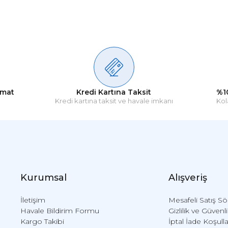
Ürün hakkında henüz soru sorulmamış.
Bu ürüne ilk yorumu siz yapın!
Yorum Yaz
Soru Sor
imat
Kredi Kartına Taksit
%1
Kredi kartına taksit ve havale imkanı
Kol
Kurumsal
Alışveriş
İletişim
Mesafeli Satış S
Havale Bildirim Formu
Gizlilik ve Güvenl
Kargo Takibi
İptal İade Koşulla