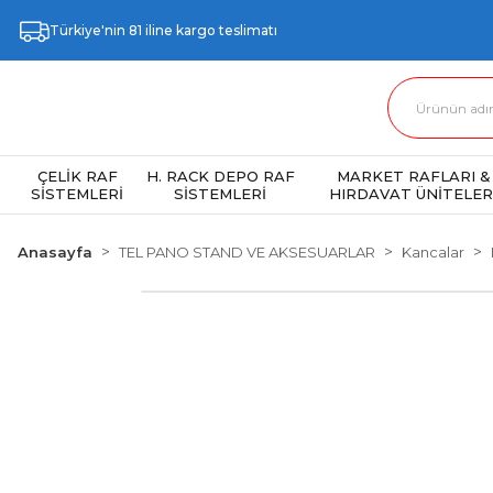
Türkiye'nin 81 iline kargo teslimatı
ÇELİK RAF
H. RACK DEPO RAF
MARKET RAFLARI &
SİSTEMLERİ
SİSTEMLERİ
HIRDAVAT ÜNİTELER
Anasayfa
TEL PANO STAND VE AKSESUARLAR
Kancalar