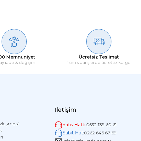
00 Memnuniyet
Ücretsiz Teslimat
ay iade & değişim
Tüm siparişlerde ücretsiz kargo
İletişim
özleşmesi
Satış Hattı:
0532 139 60 61
ik
Sabit Hat:
0262 646 67 69
ri