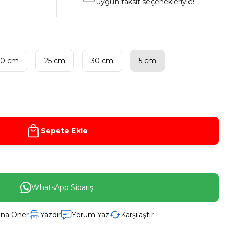
uygun taksit seçenekleriyle!
20 cm
25 cm
30 cm
5 cm
Sepete Ekle
WhatsApp Sipariş
ına Öner
Yazdır
Yorum Yaz
Karşılaştır