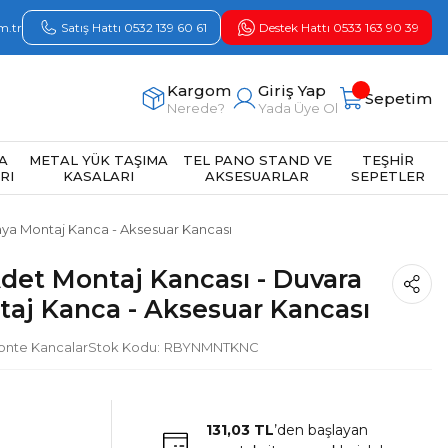
m.tr
Satış Hattı 0532 139 60 61
Destek Hattı 0533 163 90 39
Kargom
Giriş Yap
Sepetim
Nerede?
Yada Üye Ol
A
METAL YÜK TAŞIMA
TEL PANO STAND VE
TEŞHİR
RI
KASALARI
AKSESUARLAR
SEPETLER
aya Montaj Kanca - Aksesuar Kancası
Adet Montaj Kancası - Duvara
aj Kanca - Aksesuar Kancası
onte Kancalar
Stok Kodu
RBYNMNTKNC
131,03 TL
’den başlayan