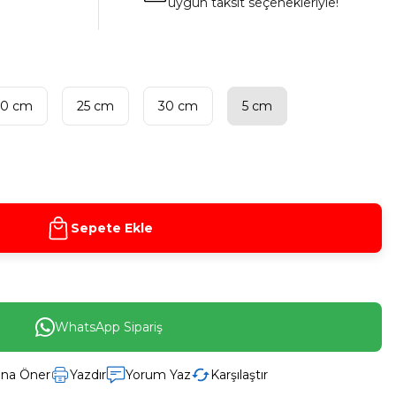
uygun taksit seçenekleriyle!
20 cm
25 cm
30 cm
5 cm
Sepete Ekle
WhatsApp Sipariş
ına Öner
Yazdır
Yorum Yaz
Karşılaştır