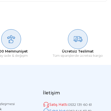
00 Memnuniyet
Ücretsiz Teslimat
ay iade & değişim
Tüm siparişlerde ücretsiz kargo
İletişim
özleşmesi
Satış Hattı:
0532 139 60 61
ik