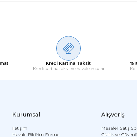
Ürün hakkında henüz soru sorulmamış.
Bu ürüne ilk yorumu siz yapın!
Yorum Yaz
Soru Sor
imat
Kredi Kartına Taksit
%1
Kredi kartına taksit ve havale imkanı
Kol
Kurumsal
Alışveriş
İletişim
Mesafeli Satış S
Havale Bildirim Formu
Gizlilik ve Güvenl