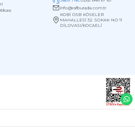
Sabit Hat:
0262 646 67 69
ri
info@rafburada.com.tr
itikası
KOBİ OSB KÖSELER
MAHALLESİ 32. SOKAK NO 11
DİLOVASI/KOCAELİ