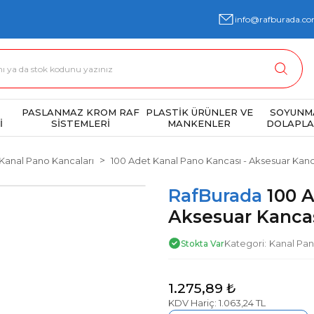
info@rafburada.co
PASLANMAZ KROM RAF
PLASTİK ÜRÜNLER VE
SOYUNM
İ
SİSTEMLERİ
MANKENLER
DOLAPLA
Kanal Pano Kancaları
100 Adet Kanal Pano Kancası - Aksesuar Kanc
RafBurada
100 A
Aksesuar Kanca
Kategori
Kanal Pan
Stokta Var
1.275,89 ₺
KDV Hariç: 1.063,24 TL