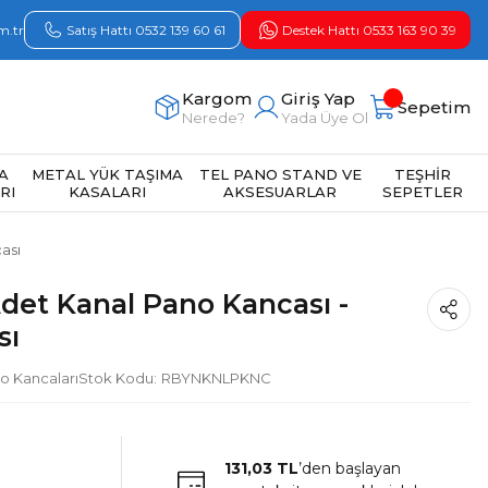
m.tr
Satış Hattı 0532 139 60 61
Destek Hattı 0533 163 90 39
Kargom
Giriş Yap
Sepetim
Nerede?
Yada Üye Ol
A
METAL YÜK TAŞIMA
TEL PANO STAND VE
TEŞHİR
RI
KASALARI
AKSESUARLAR
SEPETLER
ası
det Kanal Pano Kancası -
sı
o Kancaları
Stok Kodu
RBYNKNLPKNC
131,03 TL
’den başlayan