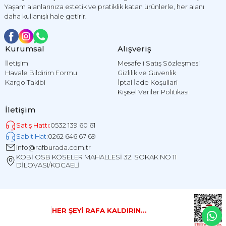
Yaşam alanlarınıza estetik ve pratiklik katan ürünlerle, her alanı
daha kullanışlı hale getirir.
Kurumsal
Alışveriş
İletişim
Mesafeli Satış Sözleşmesi
Havale Bildirim Formu
Gizlilik ve Güvenlik
Kargo Takibi
İptal İade Koşullari
Kişisel Veriler Politikası
İletişim
Satış Hattı:
0532 139 60 61
Sabit Hat:
0262 646 67 69
info@rafburada.com.tr
KOBİ OSB KÖSELER MAHALLESİ 32. SOKAK NO 11
DİLOVASI/KOCAELİ
HER ŞEYİ RAFA KALDIRIN...