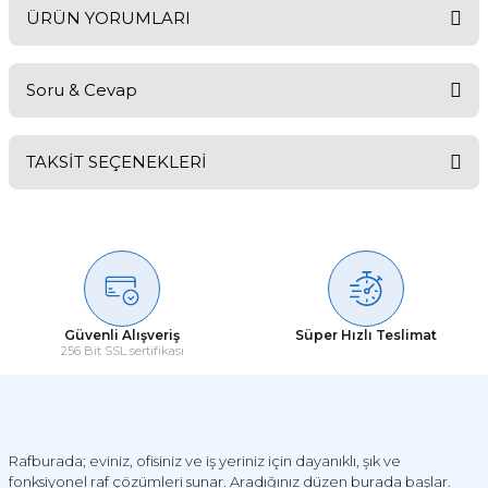
ÜRÜN YORUMLARI
Soru & Cevap
Bu ürüne ilk yorumu siz yapın!
TAKSİT SEÇENEKLERİ
Yorum Yaz
Ürün hakkında henüz soru sorulmamış.
Soru Sor
Güvenli Alışveriş
Süper Hızlı Teslimat
256 Bit SSL sertifikası
Rafburada; eviniz, ofisiniz ve iş yeriniz için dayanıklı, şık ve
fonksiyonel raf çözümleri sunar. Aradığınız düzen burada başlar.