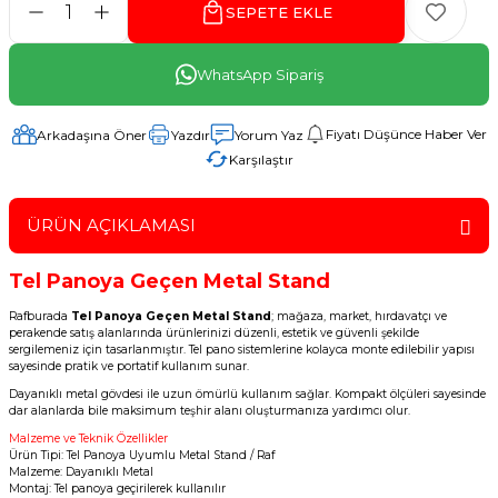
SEPETE EKLE
WhatsApp Sipariş
Fiyatı Düşünce Haber Ver
Arkadaşına Öner
Yazdır
Yorum Yaz
Karşılaştır
ÜRÜN AÇIKLAMASI
Tel Panoya Geçen Metal Stand
Rafburada
Tel Panoya Geçen Metal Stand
; mağaza, market, hırdavatçı ve
perakende satış alanlarında ürünlerinizi düzenli, estetik ve güvenli şekilde
sergilemeniz için tasarlanmıştır. Tel pano sistemlerine kolayca monte edilebilir yapısı
sayesinde pratik ve portatif kullanım sunar.
Dayanıklı metal gövdesi ile uzun ömürlü kullanım sağlar. Kompakt ölçüleri sayesinde
dar alanlarda bile maksimum teşhir alanı oluşturmanıza yardımcı olur.
Malzeme ve Teknik Özellikler
Ürün Tipi: Tel Panoya Uyumlu Metal Stand / Raf
Malzeme: Dayanıklı Metal
Montaj: Tel panoya geçirilerek kullanılır