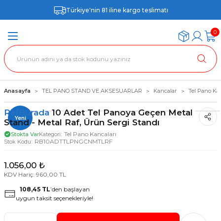
Türkiye'nin 81 iline kargo teslimatı
0
Anasayfa
TEL PANO STAND VE AKSESUARLAR
Kancalar
Tel Pano Ka
RafBurada
10 Adet Tel Panoya Geçen Metal
Yeni
Stand - Metal Raf, Ürün Sergi Standı
Tel Pano Kancaları
Stokta Var
Kategori
RB10ADTTLPNGCNMTLRF
Stok Kodu
1.056,00 ₺
KDV Hariç: 960,00 TL
108,45 TL
’den başlayan
uygun taksit seçenekleriyle!