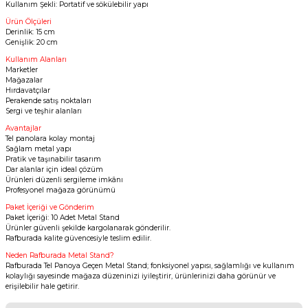
Kullanım Şekli: Portatif ve sökülebilir yapı
Ürün Ölçüleri
Derinlik: 15 cm
Genişlik: 20 cm
Kullanım Alanları
Marketler
Mağazalar
Hırdavatçılar
Perakende satış noktaları
Sergi ve teşhir alanları
Avantajlar
Tel panolara kolay montaj
Sağlam metal yapı
Pratik ve taşınabilir tasarım
Dar alanlar için ideal çözüm
Ürünleri düzenli sergileme imkânı
Profesyonel mağaza görünümü
Paket İçeriği ve Gönderim
Paket İçeriği: 10 Adet Metal Stand
Ürünler güvenli şekilde kargolanarak gönderilir.
Rafburada kalite güvencesiyle teslim edilir.
Neden Rafburada Metal Stand?
Rafburada Tel Panoya Geçen Metal Stand; fonksiyonel yapısı, sağlamlığı ve kullanım
kolaylığı sayesinde mağaza düzeninizi iyileştirir, ürünlerinizi daha görünür ve
erişilebilir hale getirir.