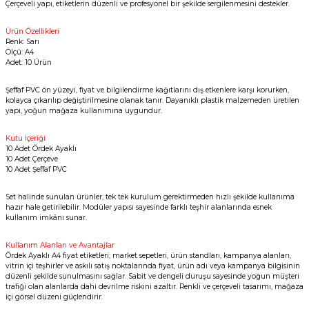
Çerçeveli yapı, etiketlerin düzenli ve profesyonel bir şekilde sergilenmesini destekler.
Ürün Özellikleri
Renk: Sarı
Ölçü: A4
Adet: 10 Ürün
Şeffaf PVC ön yüzeyi, fiyat ve bilgilendirme kağıtlarını dış etkenlere karşı korurken,
kolayca çıkarılıp değiştirilmesine olanak tanır. Dayanıklı plastik malzemeden üretilen
yapı, yoğun mağaza kullanımına uygundur.
Kutu İçeriği
10 Adet Ördek Ayaklı
10 Adet Çerçeve
10 Adet Şeffaf PVC
Set halinde sunulan ürünler, tek tek kurulum gerektirmeden hızlı şekilde kullanıma
hazır hale getirilebilir. Modüler yapısı sayesinde farklı teşhir alanlarında esnek
kullanım imkânı sunar.
Kullanım Alanları ve Avantajlar
Ördek Ayaklı A4 fiyat etiketleri; market sepetleri, ürün standları, kampanya alanları,
vitrin içi teşhirler ve askılı satış noktalarında fiyat, ürün adı veya kampanya bilgisinin
düzenli şekilde sunulmasını sağlar. Sabit ve dengeli duruşu sayesinde yoğun müşteri
trafiği olan alanlarda dahi devrilme riskini azaltır. Renkli ve çerçeveli tasarımı, mağaza
içi görsel düzeni güçlendirir.