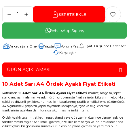
SEPETE EKLE
WhatsApp Sipariş
Fiyatı Düşünce Haber Ver
Arkadaşına Öner
Yazdır
Yorum Yaz
Karşılaştır
ÜRÜN AÇIKLAMASI
10 Adet Sarı A4 Ördek Ayaklı Fiyat Etiketi
Rafburada
10 Adet Sarı A4 Ördek Ayaklı Fiyat Etiketi
; market, mağaza, sepet
standları, teşhir alanları ve askılı ürün gruplarında fiyat ve ürün bilgisinin net, dikkat
çekici ve düzenli şekilde sunulması için tasarlanmış pratik bir etiketleme çözümüdür.
A4 ölçüsündeki çerçeveli yapısı sayesinde kampanya, fiyat ve bilgilendirme
içeriklerinin uzaktan dahi kolayca okunmasına imkân tanır.
Ördek Ayaklı tasarımı, etiketin sepet, stand veya düz zemin üzerinde dengeli şekilde
sabitlenmesini sağlar. Sarı renkli gövdesi, özellikle kampanya ve indirim alanlarında
dikkat çekici bir görünüm sunarak ürünlerin ön plana çıkmasına yardımcı olur.