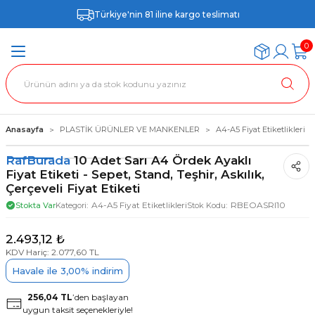
Türkiye'nin 81 iline kargo teslimatı
0
Anasayfa
PLASTİK ÜRÜNLER VE MANKENLER
A4-A5 Fiyat Etiketlikleri
RafBurada
10 Adet Sarı A4 Ördek Ayaklı
Fiyat Etiketi - Sepet, Stand, Teşhir, Askılık,
Çerçeveli Fiyat Etiketi
A4-A5 Fiyat Etiketlikleri
RBEOASRI10
Stokta Var
Kategori
Stok Kodu
2.493,12 ₺
KDV Hariç: 2.077,60 TL
Havale ile 3,00% indirim
256,04 TL
’den başlayan
uygun taksit seçenekleriyle!