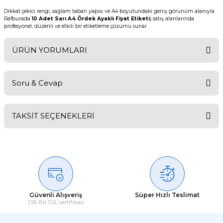
Dikkat çekici rengi, sağlam taban yapısı ve A4 boyutundaki geniş görünüm alanıyla
Rafburada
10 Adet Sarı A4 Ördek Ayaklı Fiyat Etiketi;
satış alanlarında
profesyonel, düzenli ve etkili bir etiketleme çözümü sunar
ÜRÜN YORUMLARI
Soru & Cevap
Bu ürüne ilk yorumu siz yapın!
TAKSİT SEÇENEKLERİ
Yorum Yaz
Ürün hakkında henüz soru sorulmamış.
Soru Sor
Güvenli Alışveriş
Süper Hızlı Teslimat
256 Bit SSL sertifikası