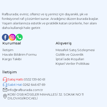
Rafburada; eviniz, ofisiniz ve iş yeriniz için dayanıklı, şık ve
fonksiyonel raf çözümleri sunar. Aradığınız düzen burada başlar.
Yaşam alanlarınıza estetik ve pratiklik katan ürünlerle, her alanı
daha kullanışlı hale getirir.
Kurumsal
Alışveriş
İletişim
Mesafeli Satış Sözleşmesi
Havale Bildirim Formu
Gizlilik ve Güvenlik
Kargo Takibi
İptal İade Koşullari
Kişisel Veriler Politikası
İletişim
Satış Hattı:
0532 139 60 61
Sabit Hat:
0262 646 67 69
info@rafburada.com.tr
KOBİ OSB KÖSELER MAHALLESİ 32. SOKAK NO 11
DİLOVASI/KOCAELİ