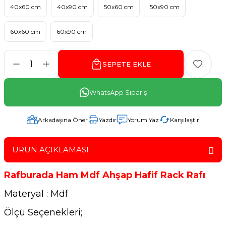
40x60 cm
40x90 cm
50x60 cm
50x90 cm
60x60 cm
60x90 cm
SEPETE EKLE
WhatsApp Sipariş
Arkadaşına Öner
Yazdır
Yorum Yaz
Karşılaştır
ÜRÜN AÇIKLAMASI
Rafburada Ham Mdf Ahşap Hafif Rack Rafı
Materyal : Mdf
Ölçü Seçenekleri;