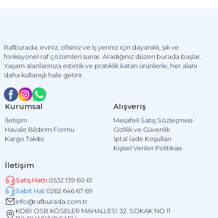
Rafburada; eviniz, ofisiniz ve iş yeriniz için dayanıklı, şık ve
fonksiyonel raf çözümleri sunar. Aradığınız düzen burada başlar.
Yaşam alanlarınıza estetik ve pratiklik katan ürünlerle, her alanı
daha kullanışlı hale getirir.
Kurumsal
Alışveriş
İletişim
Mesafeli Satış Sözleşmesi
Havale Bildirim Formu
Gizlilik ve Güvenlik
Kargo Takibi
İptal İade Koşullari
Kişisel Veriler Politikası
İletişim
Satış Hattı:
0532 139 60 61
Sabit Hat:
0262 646 67 69
info@rafburada.com.tr
KOBİ OSB KÖSELER MAHALLESİ 32. SOKAK NO 11