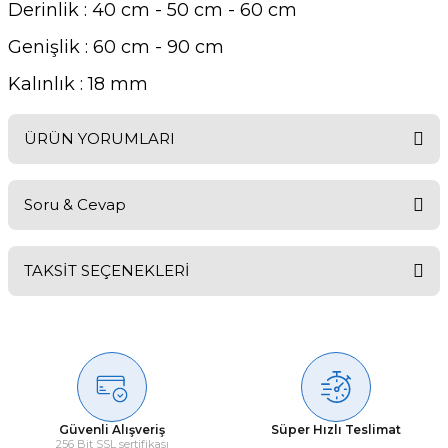
Derinlik : 40 cm - 50 cm - 60 cm
Genişlik : 60 cm - 90 cm
Kalınlık : 18 mm
ÜRÜN YORUMLARI
Soru & Cevap
Bu ürüne ilk yorumu siz yapın!
TAKSİT SEÇENEKLERİ
Yorum Yaz
Ürün hakkında henüz soru sorulmamış.
Soru Sor
Güvenli Alışveriş
Süper Hızlı Teslimat
256 Bit SSL sertifikası