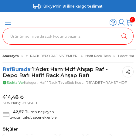
Türkiye'nin 81 iline kargo teslimatı
0
Anasayfa
H. RACK DEPO RAF SİSTEMLERİ
Hafif Rack Tava
1 Adet Ham
RafBurada
1 Adet Ham Mdf Ahşap Raf -
Depo Rafı Hafif Rack Ahşap Rafı
Hafif Rack Tava
RB1ADETHRAHSPMDF
Stokta Var
Kategori
Stok Kodu
414,48 ₺
KDV Hariç: 376,80 TL
42,57 TL
’den başlayan
uygun taksit seçenekleriyle!
Ölçüler