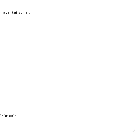
um avantajı sunar.
 çözümdür.