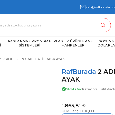
info@rafburada.co
PASLANMAZ KROM RAF
PLASTİK ÜRÜNLER VE
SOYUNM
İ
SİSTEMLERİ
MANKENLER
DOLAPLA
2 ADET DEPO RAFI HAFİF RACK AYAK
RafBurada
2 AD
AYAK
Kategori
Hafif Rac
Stokta Var
1.865,81 ₺
KDV Hariç: 1.696,19 TL