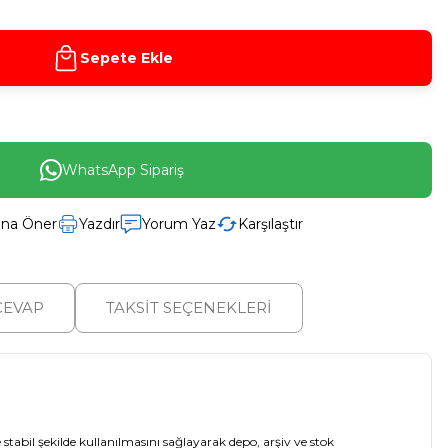
Sepete Ekle
WhatsApp Sipariş
ına Öner
Yazdır
Yorum Yaz
Karşılaştır
CEVAP
TAKSİT SEÇENEKLERİ
 stabil şekilde kullanılmasını sağlayarak depo, arşiv ve stok