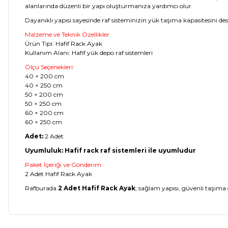
alanlarında düzenli bir yapı oluşturmanıza yardımcı olur.
Dayanıklı yapısı sayesinde raf sisteminizin yük taşıma kapasitesini des
Malzeme ve Teknik Özellikler
Ürün Tipi: Hafif Rack Ayak
Kullanım Alanı: Hafif yük depo raf sistemleri
Ölçü Seçenekleri:
40 × 200 cm
40 × 250 cm
50 × 200 cm
50 × 250 cm
60 × 200 cm
60 × 250 cm
Adet:
2 Adet
Uyumluluk: Hafif rack raf sistemleri ile uyumludur
Paket İçeriği ve Gönderim
2 Adet Hafif Rack Ayak
Rafburada
2 Adet Hafif Rack Ayak
; sağlam yapısı, güvenli taşıma 