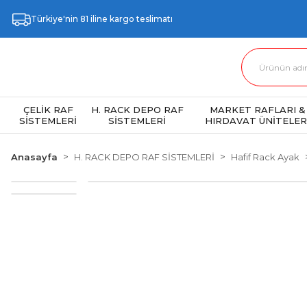
Türkiye'nin 81 iline kargo teslimatı
ÇELİK RAF
H. RACK DEPO RAF
MARKET RAFLARI &
SİSTEMLERİ
SİSTEMLERİ
HIRDAVAT ÜNİTELER
Anasayfa
H. RACK DEPO RAF SİSTEMLERİ
Hafif Rack Ayak