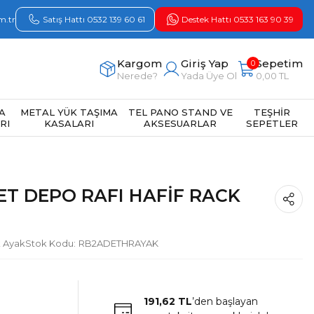
m.tr
Satış Hattı 0532 139 60 61
Destek Hattı 0533 163 90 39
Kargom
Giriş Yap
Sepetim
0
Nerede?
Yada Üye Ol
0,00 TL
A
METAL YÜK TAŞIMA
TEL PANO STAND VE
TEŞHİR
RI
KASALARI
AKSESUARLAR
SEPETLER
ET DEPO RAFI HAFİF RACK
k Ayak
Stok Kodu
RB2ADETHRAYAK
191,62 TL
’den başlayan