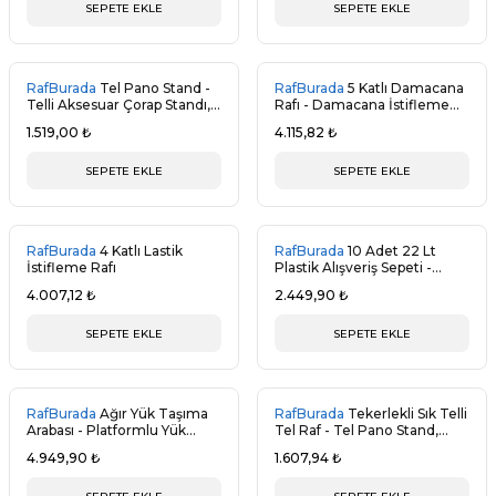
SEPETE EKLE
SEPETE EKLE
RafBurada
Tel Pano Stand -
RafBurada
5 Katlı Damacana
Telli Aksesuar Çorap Standı,
Rafı - Damacana İstifleme
Tel Çorap Standı
Rafı
1.519,00 ₺
4.115,82 ₺
SEPETE EKLE
SEPETE EKLE
RafBurada
4 Katlı Lastik
RafBurada
10 Adet 22 Lt
İstifleme Rafı
Plastik Alışveriş Sepeti -
Market El Sepeti
4.007,12 ₺
2.449,90 ₺
SEPETE EKLE
SEPETE EKLE
RafBurada
Ağır Yük Taşıma
RafBurada
Tekerlekli Sık Telli
Arabası - Platformlu Yük
Tel Raf - Tel Pano Stand,
Taşıma Arabası
Duvar Askılığı
4.949,90 ₺
1.607,94 ₺