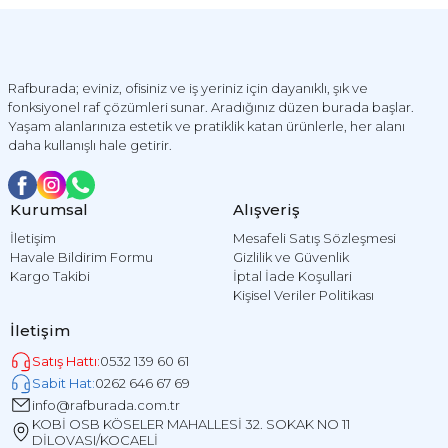
Rafburada; eviniz, ofisiniz ve iş yeriniz için dayanıklı, şık ve
fonksiyonel raf çözümleri sunar. Aradığınız düzen burada başlar.
Yaşam alanlarınıza estetik ve pratiklik katan ürünlerle, her alanı
daha kullanışlı hale getirir.
Kurumsal
Alışveriş
İletişim
Mesafeli Satış Sözleşmesi
Havale Bildirim Formu
Gizlilik ve Güvenlik
Kargo Takibi
İptal İade Koşullari
Kişisel Veriler Politikası
İletişim
Satış Hattı:
0532 139 60 61
Sabit Hat:
0262 646 67 69
info@rafburada.com.tr
KOBİ OSB KÖSELER MAHALLESİ 32. SOKAK NO 11
DİLOVASI/KOCAELİ