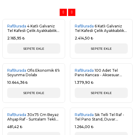
RafBurada
4 Katlı Galvaniz
RafBurada
6 Katlı Galvaniz
Tel Kafesli Çelik Ayakkabılık
Tel Kafesli Çelik Ayakkabılık
Rafı 31x75x75 cm
Rafı 31x75x150 cm
2.165,95 ₺
2.414,50 ₺
SEPETE EKLE
SEPETE EKLE
RafBurada
Ofis Ekonomik 6'lı
RafBurada
100 Adet Tel
Soyunma Dolabı
Pano Kancası - Aksesuar
Kancası
10.644,36 ₺
1.379,90 ₺
SEPETE EKLE
SEPETE EKLE
RafBurada
30x75 Cm Beyaz
RafBurada
Sık Telli Tel Raf -
Ahşap Raf - Suntalam Tekli
Tel Pano Stand, Duvar
Raf
Askılığı
481,42 ₺
1.264,00 ₺