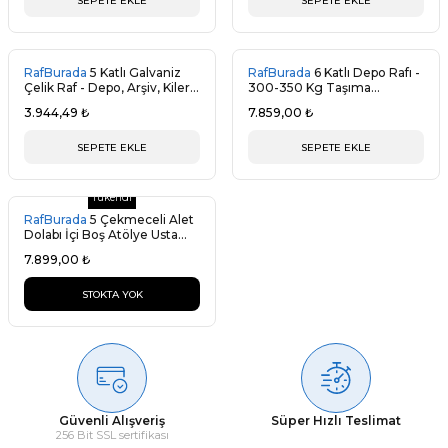
SEPETE EKLE
SEPETE EKLE
RafBurada
5 Katlı Galvaniz
RafBurada
6 Katlı Depo Rafı -
Çelik Raf - Depo, Arşiv, Kiler,
300-350 Kg Taşıma
Dosya, Market Rafı
Kapasiteli Hafif Rack Raf
3.944,49 ₺
7.859,00 ₺
SEPETE EKLE
SEPETE EKLE
Tükendi
RafBurada
5 Çekmeceli Alet
Dolabı İçi Boş Atölye Usta
Set Takım Arabası
7.899,00 ₺
STOKTA YOK
Güvenli Alışveriş
Süper Hızlı Teslimat
256 Bit SSL sertifikası